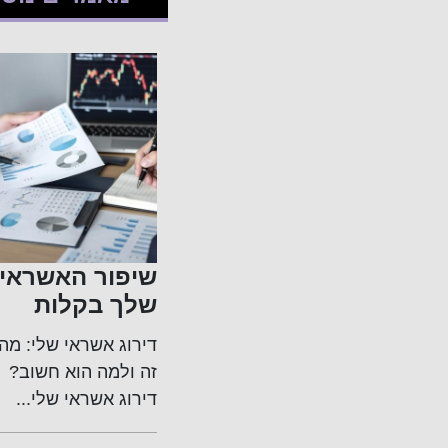
ס
כשהמשפחה
שיפור האשראי
רה
במבחן: ניווט
שלך בקלות
חכם בסכסוכי
ניות
רגעים רגישים סביב
דירוג אשראי שלי: מה
ה
ירושה ותכנון
 אחד
עיזבון מציפים לא פעם
זה ולמה הוא חשוב?
ת?
צוואה נכון
כבים
שאלות משפטיות
דירוג אשראי שלי...
...
ומערכות...