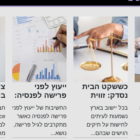
כששקט הבית
ייעוץ לפני
צע
נסדק: זווית
פרישה לפנסיה:
בפ
פלילית רגישה
תכנון חכם
הת
בכל יישוב בארץ
החשיבות של ייעוץ לפני
ומדויקת
לעתיד בטוח
בי
נשמעות לעיתים
פרישה לפנסיה כאשר
לעבירות בתוך
לת
לחישות על תיקים
מתקרבים לגיל פרישה,
למ
המשפחה
רגישים שבהם...
נושא...
מרש