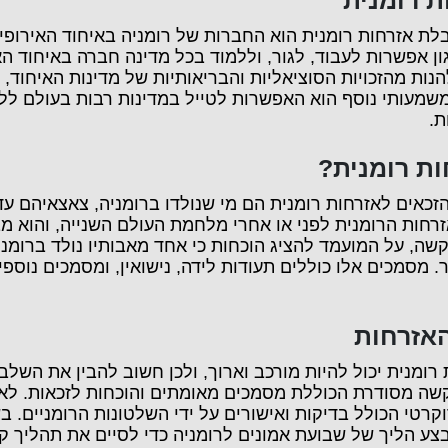
ת
רומנית
לת אזרחות רומנית הוא החברות של רומניה באיחוד האירופי.
גון אפשרות לעבוד, לגור, וללמוד בכל מדינה חברה באיחוד האי
ת מהזכויות הסוציאליות והבריאותיות של מדינות האיחוד, כ
משמעותי נוסף הוא האפשרות לטייל במדינות רבות בעולם ללא 
ת.
ות רומנית
?
הזכאים לאזרחות רומנית הם מי שנולדו ברומניה, צאצאיהם עד 
רחות הרומנית לפני או אחרי מלחמת העולם השנייה, והוא מ
ה, על המועמד להציג הוכחות כי אחד מאבותיו נולד ברומני
. מסמכים אלו כוללים תעודות לידה, נישואין, ומסמכים נוספי
אזרחות
ומנית יכול להיות מורכב וארוך, ולכן חשוב להבין את השלבי
קשה מסודרת הכוללת מסמכים מאומתים והוכחות לזכאות. ל
קרטי הכולל בדיקות ואישורים על ידי השלטונות הרומניים. 
צע הליך של שבועת אמונים לרומניה כדי לסיים את תהליך ק