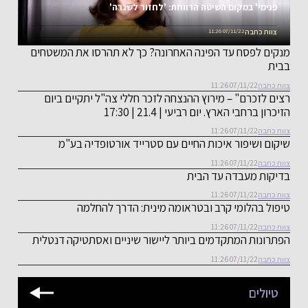
פנימי' במקום השיטה הרווחת: 'לחזור לשגרה'
צוות כתבה
07/11/22 11:26
מנקים לפסח עד הפינה האחרונה? כך לא תהרסו את המשטחים
בבית
צוות כתבה
07/11/22 11:26
רצים לזכרם" – מירוץ ההנצחה לזכר חללי צה"ל יתקיים ביום
הזיכרון ברחבי הארץ. יום רביעי | 21.4 | 17:30
צוות כתבה
07/11/22 11:26
שיקום ושיפור איכות החיים עם סטרייד אורטופדיה בע"מ
צוות כתבה
07/11/22 11:26
בדיקות מעבדה עד הבית
צוות כתבה
07/11/22 11:26
טיפול בהלומי קרב ובטראומה מינית: הדרך להחלמה
צוות כתבה
07/11/22 11:26
הפתרונות המתקדמים ביותר ליישור שיניים ואסתטיקה דנטלית
צוות כתבה
07/11/22 11:26
טיולים