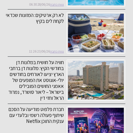
צוות כתבה
28/06/26 06:30
לא רק ארטיקים: המזונות שכדאי
לקחת לים בקיץ
צוות כתבה
23/06/26 11:26
חוויה על חושית במלונות דן
בחודשי הקיץ: מלונות דן ברחבי
הארץ יציעו לאורחים בחודשים
יולי-אוגוסט את המופעים של
אאמני החושים המובילים
בישראל – ליאור סושרד, נמרוד
הראל וחזי דין
צוות כתבה
22/06/26 06:33
חברת פלפוט מודיעה על הסכם
שיתוף פעולה רשמי ובלעדי עם
ענקית התוכן Netflix