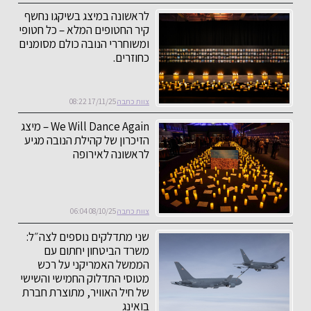
לראשונה במיצג בשיקגו נחשף
קיר החטופים המלא – כל חטופי
ומשוחררי הנובה כולם מסומנים
כחוזרים.
צוות כתבה
17/11/25 08:22
We Will Dance Again – מיצג
הזיכרון של קהילת הנובה מגיע
לראשונה לאירופה
צוות כתבה
08/10/25 06:04
שני מתדלקים נוספים לצה״ל:
משרד הביטחון יחתום עם
הממשל האמריקני על רכש
מטוסי התדלוק החמישי והשישי
של חיל האוויר, מתוצרת חברת
בואינג