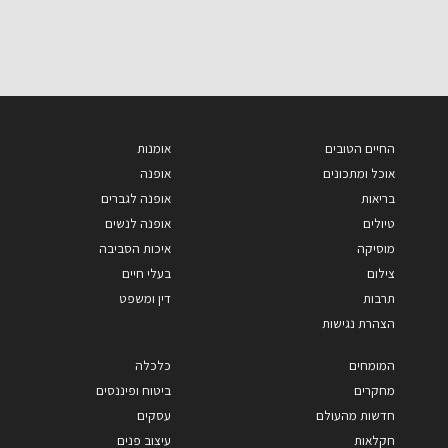
החיים הטובים
אומנות
אוכל ומתכונים
אופנה
בריאות
אופנה לגברים
טיולים
אופנה לנשים
מוסיקה
איכות הסביבה
צילום
בעלי חיים
תרבות
דין ומשפט
הצהרת נגישות
המומחים
כלכלה
מחקרים
ביטוח ופיננסים
חדשות מהעולם
עסקים
חקלאות
עיצוב פנים