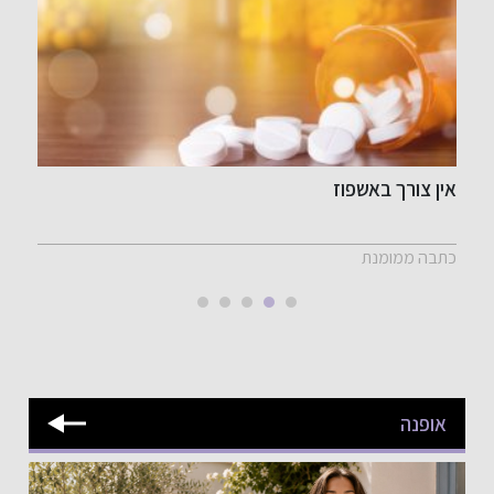
אין צורך באשפוז
ההו
כתבה ממומנת
כתב
אופנה