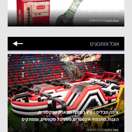
אייקון פוגש אייקון G-SHOCK :וקוקה קולה בשיתוף פעולה
במהדורה סופר מוגבלת
צוות כתבה
07/11/22 11:26
אוכל ומתכונים
איפה מבלים הקיץ במזגן? מפארק טרקטורים,
הצגות,מתנפחי אקסטרים,פסטיבל סקוושים, וממתקים
ותערוכת בלונים ולגו ועד המקום שבו מותר לשבור הכול.
צוות כתבה
07/11/22 11:26