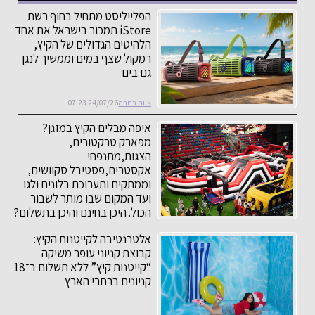
הפלייליסט מתחיל בחוף רשת
iStore תמכור בישראל את אחד
הלהיטים הגדולים של הקיץ,
רמקול שצף במים וממשיך לנגן
גם בים
צוות כתבה
24/07/26 07:23
איפה מבלים הקיץ במזגן?
מפארק טרקטורים,
הצגות,מתנפחי
אקסטרים,פסטיבל סקוושים,
וממתקים ותערוכת בלונים ולגו
ועד המקום שבו מותר לשבור
הכול. היכן בחינם והיכן בתשלום?
צוות כתבה
22/07/26 06:16
אלטרנטיבה לקייטנות הקיץ:
קבוצת קניוני עופר משיקה
“קייטנות קיץ” ללא תשלום ב־18
קניונים ברחבי הארץ