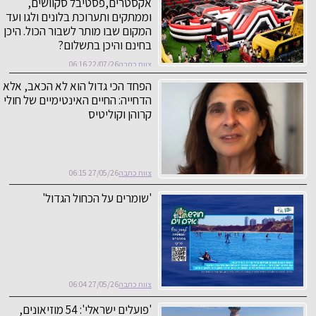
אקסטרים,פסטיבל סקוושים,
וממתקים ותערוכת בלונים ולגו ועד
המקום שבו מותר לשבור הכול. היכן
בחינם והיכן בתשלום?
צוות כתבה
22/07/26 06:16
הפחד הכי גדול הוא לא הכאב, אלא
הדחייה: החיים האינטימיים של חולי
קרוהן וקוליטיס
צוות כתבה
27/05/26 06:15
'שומרים על הכחול הגדול'
צוות כתבה
27/05/26 06:04
'פועלים ישראלי': 54 מוזיאונים,