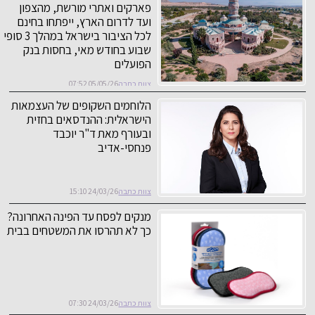
פארקים ואתרי מורשת, מהצפון
ועד לדרום הארץ, ייפתחו בחינם
לכל הציבור בישראל במהלך 3 סופי
שבוע בחודש מאי, בחסות בנק
הפועלים
צוות כתבה
05/05/26 07:52
הלוחמים השקופים של העצמאות
הישראלית: ההנדסאים בחזית
ובעורף מאת ד"ר יוכבד
פנחסי-אדיב
צוות כתבה
24/03/26 15:10
מנקים לפסח עד הפינה האחרונה?
כך לא תהרסו את המשטחים בבית
צוות כתבה
24/03/26 07:30