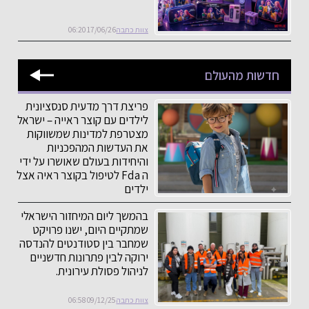
צוות כתבה
17/06/26 06:20
חדשות מהעולם
פריצת דרך מדעית סנסציונית
לילדים עם קוצר ראייה – ישראל
מצטרפת למדינות שמשווקות
את העדשות המהפכניות
והיחידות בעולם שאושרו על ידי
ה Fda לטיפול בקוצר ראיה אצל
ילדים
צוות כתבה
05/07/26 06:18
בהמשך ליום המיחזור הישראלי
שמתקיים היום, ישנו פרויקט
שמחבר בין סטודנטים להנדסה
ירוקה לבין פתרונות חדשניים
לניהול פסולת עירונית.
צוות כתבה
09/12/25 06:58