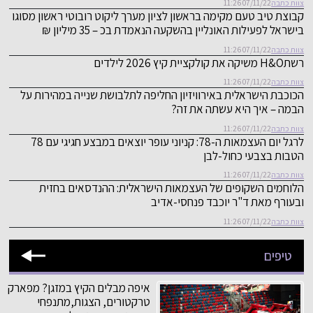
צוות כתבה
07/11/22 11:26
קבוצת טיב טעם מקימה בראשון לציון מערך ליקוט רובוטי ראשון מסוגו
בישראל לפעילות האונליין בהשקעה הנאמדת בכ – 35 מיליון ₪
צוות כתבה
07/11/22 11:26
רשתH&O משיקה את קולקציית קיץ 2026 לילדים
צוות כתבה
07/11/22 11:26
הכוכבת הישראלית באירוויזיון החליפה לתלבושת שנייה במהירות על
הבמה – איך היא עשתה את זה?
צוות כתבה
07/11/22 11:26
לרגל יום העצמאות ה-78: קניוני עופר יוצאים במבצע חגיגי עם 78
הטבות בצבעי כחול-לבן
צוות כתבה
07/11/22 11:26
הלוחמים השקופים של העצמאות הישראלית: ההנדסאים בחזית
ובעורף מאת ד"ר יוכבד פנחסי-אדיב
צוות כתבה
07/11/22 11:26
טיפים
איפה מבלים הקיץ במזגן? מפארק
טרקטורים, הצגות,מתנפחי