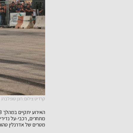
קרדיט צילום: רונן טופלברג
מטרים של אדרנלין טהור