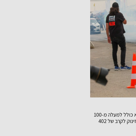
האירוע יתקיים במהלך 3 ימים בחג הפסח: החל מה 15.4 עד ה 17.4, במנחת המטוסים ערד, והוא כולל למעלה מ-100
מתחרים, רכבי-על נדירים ומכוניות מרוץ טהורות עם הספקים של מעל 1000 כ”ס, יעלו על קו הזינוק לקרב של 402