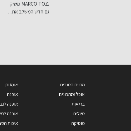
 את
עודפים יחידה
ם
MARCO TOZZI משיק
בישראל יציע הטבות והנח
מחלה -
במתחם הקניות
 את
דגם חדש המשלב את...
משמעותיות על מגוון...
חוצות המפרץ
..
מן
אאוטלט בהשקעה
של כ-800 אלף
שקל
החיים הטובים
אומנות
אוכל ומתכונים
אופנה
בריאות
אופנה לגב
טיולים
אופנה לנש
מוסיקה
איכות הסב