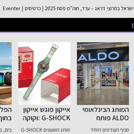
אייקון פוגש אייקון
הפלייליסט מתחיל
חו
G-SHOCK :וקוקה
בחוף רשת iStore
בס
קולה בשיתוף
תמכור בישראל את
מותג השעונים G-SHOCK
בים, בבריכה, בקמפינג או
הקו