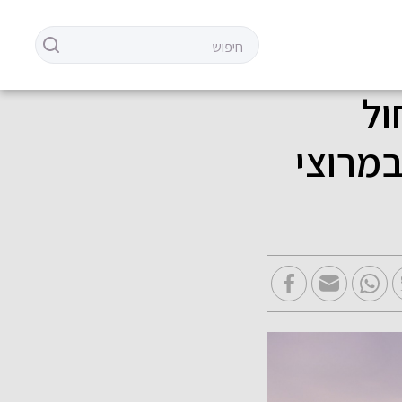
ול
מרוצי