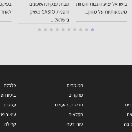
פעולה במהדורה
אחד הלהיטים
קו
ות
מבית ענקית השעונים
בפיקניק, רמקול נייד הפך
תיק
סופר מוגבלת
הגדולים של הקיץ,
הח
היפנית CASIO משיק
לאחד הגאדג'טים...
נוער
רמקול שצף במים
הל
בישראל...
וממשיך לנגן גם
במ
בים
הא
בי
המומחים
כלכלה
מחקרים
ביטוח ופי
רים
חדשות מהעולם
עסקים
ים
חקלאות
עיצוב פנ
יבה
טורי דעה
קהילה