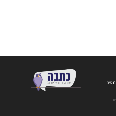
ננסים
ים