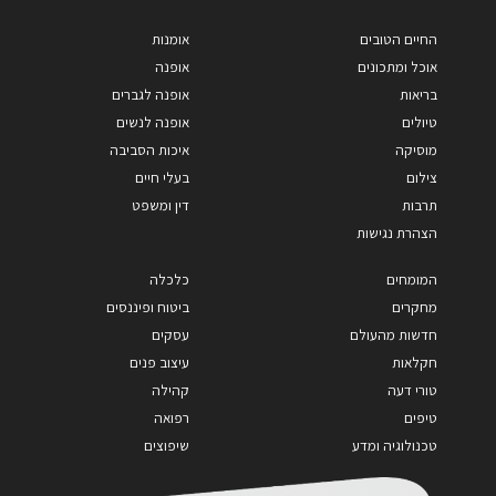
החיים הטובים
אומנות
אוכל ומתכונים
אופנה
בריאות
אופנה לגברים
טיולים
אופנה לנשים
מוסיקה
איכות הסביבה
צילום
בעלי חיים
תרבות
דין ומשפט
הצהרת נגישות
המומחים
כלכלה
מחקרים
ביטוח ופיננסים
חדשות מהעולם
עסקים
חקלאות
עיצוב פנים
טורי דעה
קהילה
טיפים
רפואה
טכנולוגיה ומדע
שיפוצים