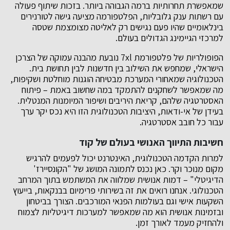
שמאפשרת תחרותיות ברמה הגבוהה ביותר. בזכות שיתוף פעולה
עם רשתות ענק גלובליות, הפלטפורמה מציעה גישה לטורנירים
בינלאומיים שהיו פעם נגישים רק לאליטה מצומצמת שטסה
למרכזי הגיימינג הגדולים בעולם.
הפופולריות של פלטפורמת
7xl נובעת מהבנה עמוקה של הצרכן
הישראלי, שמחפש את השילוב בין חדשנות לבין תחושת בית.
הטכנולוגיה שמאחורי המערכת מבטיחה הוגנות מוחלטת ושקיפות,
מה שמאפשר לשחקנים להתמקד במה שחשוב באמת – פיתוח
האסטרטגיה שלהם, קריאת היריבים ושיפור המיומנות המנטלית.
בעידן של אי-ודאות, היציבות הטכנולוגית הזו היא נכס יקר ערך
עבור כל חובב אסטרטגיה.
חשיבות התיווך האנושי בעולם של קוד
למרות הקדמה הטכנולוגית, האינטרנט יכול לפעמים להרגיש
מקום מנוכר וקר. כאן נכנס לתמונה המושג של "הקונסיירז'
הדיגיטלי" – דמות אנושית שמלווה את המשתמש בתוך המרחב
הטכנולוגי. אנחנו רואים את זה בשירותי פרימיום בבנקאות, בייעוץ
השקעות אישי וגם בעולמות הפנאי המורכבים. הצורך בביטחון
ובזמינות אנושית הוא מה שמאפשר למערכות דיגיטליות לצמוח
ולהחזיק מעמד לאורך זמן.