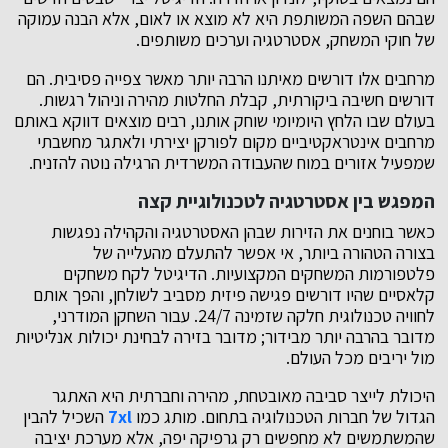
שבהם השפה המשותפת היא לא מוצא או לאום, אלא הבנה עמוקה
של חוקי המשחק, אסטרטגיה וערכים משותפים.
מרחבים אלו דורשים מאיתנו הרבה יותר מאשר צפייה פסיבית. הם
דורשים חשיבה ביקורתית, קבלת החלטות מהירה וניהול רגשות.
בעולם שבו הלחץ היומיומי שוחק אותנו, רבים מוצאים דווקא באותם
מרחבים אינטראקטיביים מקום לפורקן יצירתי ולאתגר מחשבתי
שמפעיל אזורים במוח שהעבודה המשרדית הרגילה נוטה להזניח.
המפגש בין אסטרטגיה לטכנולוגיית קצה
כאשר בוחנים את הזירות שבהן האסטרטגיה והקהילה נפגשות
בצורה הטהורה ביותר, אי אפשר להתעלם מהעלייה של
פלטפורמות המשחקים המקצועיות. הדיגיטל לקח משחקים
קלאסיים שהיו דורשים פגישה פיזית מסביב לשולחן, והפך אותם
לחוויה טכנולוגית חלקה שזמינה 24/7. עבור השחקן המודרני,
מדובר בהרבה יותר מבידור; מדובר בזירה לבחינת יכולות אנליטיות
מול יריבים מכל העולם.
היכולת לייצר סביבה מאובטחת, מהירה וחברתית היא האתגר
הגדול של חברות הטכנולוגיה בתחום. מותג כמו
7xl
השכיל להבין
שהמשתמשים לא מחפשים רק גרפיקה יפה, אלא מערכת יציבה