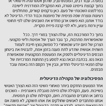
במעלה. עבור רבים, המפגש סביב שולחן אסטרטגיה וירטואלי או
בתוך קבוצת גיימינג סגורה, הוא המקבילה המודרנית לישיבה
בפרלמנט השכונתי של פעם. כאן נרקמים קשרים, מתחלפים
רעיונות ונוצרת שפה פנימית של מיומנות וכבוד הדדי. הדיגיטל לא
בודד אותנו; הוא פשוט ארגן מחדש את השבטים שלנו לפי תחומי
עניין ורמת ביצוע, ולא לפי קרבה פיזית מקרית.
בתוך כל המורכבות הזו, עולה הצורך במורי דרך. ככל
שהאפשרויות מתרבות, כך גובר הערך של אמינות וליווי מקצועי.
הצרכן של היום יודע שמאחורי כל ממשק נוצץ חייבת לעמוד
תשתית אנושית שתדע לתת מענה בזמן אמת, להבטיח את ביטחון
הנכסים הדיגיטליים ולספק את המעטפת המקצועית שמאפשרת
הנאה נטו. בכתבה הבאה נצא למסע בין התחנות המרכזיות של
עולם הפנאי הדיגיטלי החדש, ונבין איך הקסם הזה באמת עובד
מבפנים.
הפסיכולוגיה של הקהילה הדיגיטלית
אחד המנועים החזקים ביותר מאחורי השינוי הזה הוא הצורך האנושי
בשייכות. פעם, הקהילה שלנו הייתה מוגבלת גיאוגרפית – השכנים
ברחוב או החברים מהעבודה. היום, הקהילות שלנו הן תמטיות.
אנחנו מתחברים לאנשים שחולקים את אותו תשוקה, לא משנה אם
הם נמצאים בטוקיו, לונדון או חדרה. הדיגיטל יצר "שבטים חדשים"