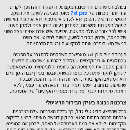
בעולם המשחקים והגיימינג המקצועי, התפקיד הזה הופך לקריטי
עוד יותר. נוכחות של
סוכן 7xl
מיומן מעניקה לשחקן את השקט
הנפשי הדרוש לו. הסוכן הוא לא רק איש טכני; הוא הכתובת האישית
לניהול הפקדות ומשיכות, לפתרון בעיות בזמן אמת ולמתן מענה
אישי לכל צורך שעולה מהשטח. הידיעה שיש אדם אמיתי בצד השני
של המסך, שזמין מסביב לשעון, משנה לחלוטין את חווית
המשתמש והופכת אותה למקצועית ובטוחה הרבה יותר.
העבודה מול סוכן 7xl מאפשרת לשחקנים להתגבר על חסמים
טכנולוגיים או בירוקרטיים שעלולים להרתיע משתמשים חדשים.
הסוכן מספק את המעטפת הביטחונית והלוגיסטית, מה שמאפשר
לשחקן להקדיש את כל מרצו למשחק עצמו. בעידן שבו הזמן שלנו
הוא המשאב היקר ביותר, השירות הזה חוסך תסכול ומבטיח
שהעיסוק בתחביב יישאר תמיד בגדר הנאה ושיפור עצמי, ללא
דאגות מיותרות לגבי "מה קורה מאחורי הקלעים" של המערכת.
צרכנות נבונה בעידן הבידור הדיגיטלי
ככל שההיצע הדיגיטלי גדל, כך גדלה האחריות שלנו כצרכנים.
צרכנות חכמה בתחום הפנאי המקוון דורשת מאיתנו לבצע בדיקות
מקדימות: לוודא את רמת האבטחה של האתר, לבחון את המוניטין
של החברה ולוודא שיש לנו גב מקצועי. בדיוק כפי שלא היינו קונים