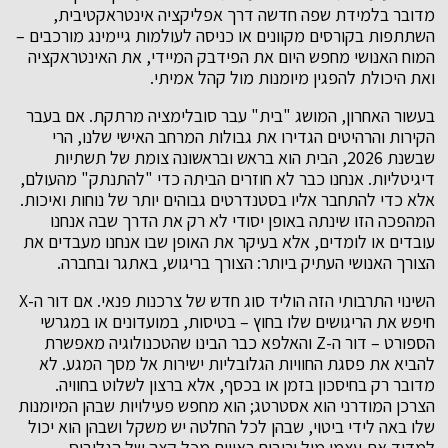
מדובר בלמידת שפה חדשה דרך אפליקציה אינטראקטיבית,
השתתפות בקורסים מקוונים או כניסה לעולמות גיימינג מורכבים –
המוח האנושי מחפש היום את הפידבק המיידי, את האינטראקציה
ואת היכולת להפגין מיומנות מול קהל אמיתי.
בעשור האחרון, המושג "בית" עבר סובלימציה מרתקת. אם בעבר
הקירות והרהיטים הגדירו את גבולות המרחב האישי שלנו, הרי
שבשנת 2026, הבית הוא בראש ובראשונה צומת של תשתיות
דיגיטליות. אנחנו כבר לא חוזרים הביתה כדי "להתנתק" מהעולם,
אלא כדי להתחבר אליו בסטנדרטים גבוהים יותר של נוחות ואיכות.
המהפכה הזו שינתה באופן יסודי לא רק את הדרך שבה אנחנו
עובדים או לומדים, אלא בעיקר את האופן שבו אנחנו מעבדים את
הצורך האנושי העתיק ביותר: הצורך בריגוש, באתגר ובחברה.
השינוי התרבותי הזה הוליד סוג חדש של צרכנות פנאי. אם דור ה-X
חיפש את הריגושים שלו בחוץ – בטיסות, במועדונים או במגרשי
הספורט – דור ה-Z והאלפא כבר הבינו שהטכנולוגיה מאפשרת
להביא את פסגת החוויות הגלובליות ישירות אל מסך המגע. לא
מדובר רק בחיסכון בזמן או בכסף, אלא ברצון לשלוט בחוויה.
הצרכן המודרני הוא אסטרטג; הוא מחפש פעילויות שבהן המיומנות
שלו באה לידי ביטוי, שבהן לכל החלטה יש משקל ושבהן הוא יכול
למדוד את עצמו מול יריבים ראויים מכל קצה של הגלובוס.