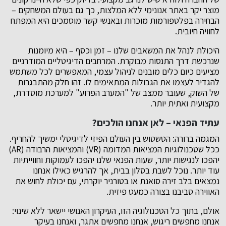
מוצר יקר באתר אנונימי ללא המלצות, כך גם בעולם המשחקים –
הבחירה בפלטפורמות מוכרות ובאנשי קשר מוסמכים היא המפתח
לחוויה חיובית.
היכולת לנהל את המשאבים שלנו – זמן וכסף – היא מיומנות
שנרכשת דרך התנסות מבוקרת. המרחבים הדיגיטליים המודרניים
מציעים כיום כלים מובנים לניהול עצמי, המאפשרים לכל משתמש
להגדיר לעצמו את הגבולות המתאימים לו. זהו חלק מהתבגרות
של השוק, שעובר ממצב של "המערב הפרוע" למערכת מוסדרת,
מקצועית ואתית יותר.
עתיד הפנאי – לאן אנחנו הולכים?
המגמה ברורה: הטשטוש בין העולם הפיזי לדיגיטלי ימשיך להחריף.
ככל שטכנולוגיות המציאות המדומה (VR) והמציאות הרבודה (AR)
יהפכו לנגישות יותר, שעות הפנאי שלנו יהפכו לעמוקות וחווייתיות
עוד יותר. נוכל לשבת בסלון בבית, אך להרגיש כאילו אנחנו
נמצאים בלב זירה סואנת או בטורניר יוקרתי, עם יכולת לחוש את
האווירה סביבנו בצורה כמעט פיזית.
אולם, בתוך כל הטכנולוגיה הזו, העיקרון האנושי יישאר ללא שינוי:
אנחנו מחפשים ריגוש, אנחנו מחפשים אתגר, ואנחנו בעיקר