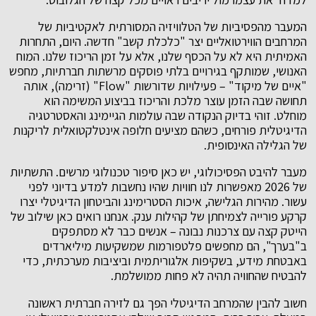
המעבר מהפסיביות של הטלוויזיה המסורתית לאקטיביות של
המרחבים הווירטואליים יצר "כלכלת קשב" חדשה. היום, התחרות
האמיתית היא לא על הכסף שלנו, אלא על זמן הריכוז שלנו. המוח
האנושי, שמותקף בגירויים בלתי פוסקים מרשתות חברתיות, מחפש
"איים של מיקוד" – פעילויות שדורשות "Flow" (זרימה), אותה
תחושה שבה הזמן עוצר מלכת והריכוז בביצוע המשימה הוא
מוחלט. זוהי בדיוק הנקודה שבה עולמות הגיימינג והאסטרטגיה
הדיגיטלית פורחים, כשהם מציעים חלופה אינטלקטואלית לריקנות
של הגלילה האינסופית.
מעבר להיבט הפסיכולוגי, יש כאן סיפור טכנולוגי מרשים. התשתיות
של 2026 מאפשרות לנו חוויות שהיו נחשבות למדע בדיוני לפני
עשור. מהירות הגלישה, איכות הסטרימינג והביטחון הדיגיטלי יצרו
קרקע פורייה לצמיחתן של קהילות ענק. אנחנו רואים כאן שילוב של
הייטק קצה עם צרכנות נבונה – אנשים כבר לא מסתפקים
ב"בערך", הם מחפשים פלטפורמות שמשקיעות מיליארדים
באבטחת מידע, בשקיפות אלגוריתמית וביציבות מערכתית, כדי
להבטיח שהחוויה תהיה לא פחות ממושלמת.
חשוב להבין שהמרחב הדיגיטלי הפך גם לזירה חברתית ראשונה