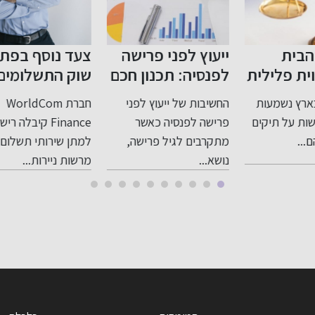
ייעוץ לפני פרישה
צעד נוסף בפתיחת
בג
ת
לפנסיה: תכנון חכם
שוק התשלומים
חו
לעתיד בטוח
בישראל לתחרות
חו
החשיבות של ייעוץ לפני
חברת WorldCom
תיק
יו
פרישה לפנסיה כאשר
Finance קיבלה רישיון
בנו
מתקרבים לגיל פרישה,
למתן שירותי תשלום
אלא
נושא...
מרשות ניירות...