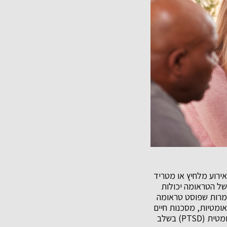
אירוע מלחיץ או מטריד
של הטראומה יכולות
מעשה, כאחד מכל שלושה אנשים שסובלים מטראומה חמורה סובל גם מ-PTSD. למרות שפוסט טראומה
אומטיות, מסכנות חיים
או שינוי דרסטי, ללא קשר למלחמה. 10% מהנשים ו-4% מהגברים יחוו הפרעת דחק פוסט טראומטית (PTSD) בשלב