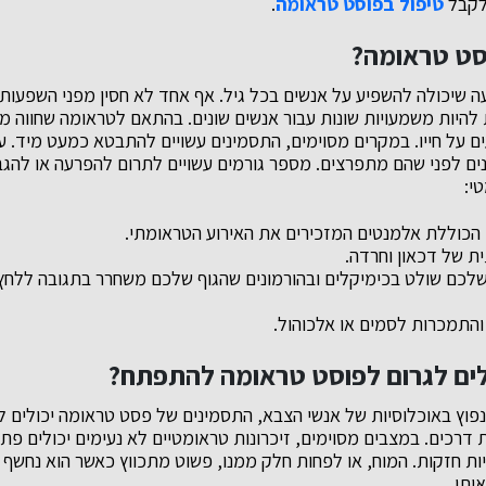
 לקבל
טיפול בפוסט טראומה
.
וסט טראומה?
 שיכולה להשפיע על אנשים בכל גיל. אף אחד לא חסין מפני השפעות
ל-PTSD עשויות להיות משמעויות שונות עבור אנשים שונים. בהתאם לטראומה שחווה 
ם על חייו. במקרים מסוימים, התסמינים עשויים להתבטא כמעט מיד. עב
 לפני שהם מתפרצים. מספר גורמים עשויים לתרום להפרעה או להגב
י:
הכוללת אלמנטים המזכירים את האירוע הטראומתי.
ת של דכאון וחרדה.
לכם שולט בכימיקלים ובהורמונים שהגוף שלכם משחרר בתגובה ללחץ ו
התמכרות לסמים או אלכוהול.
לים לגרום לפוסט טראומה להתפתח?
וץ באוכלוסיות של אנשי הצבא, התסמינים של פסט טראומה יכולים ל
ת דרכים. במצבים מסוימים, זיכרונות טראומטיים לא נעימים יכולים פתא
גיות חזקות. המוח, או לפחות חלק ממנו, פשוט מתכווץ כאשר הוא נחשף 
יתן.