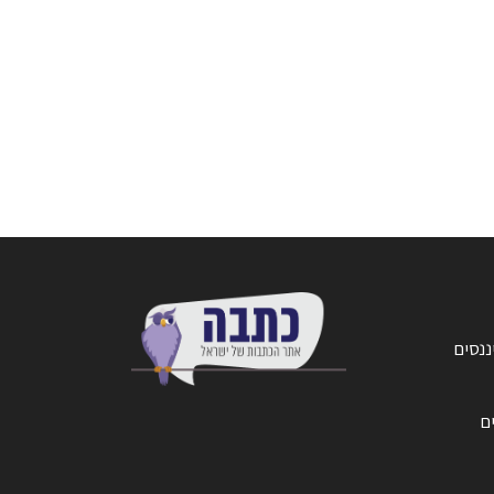
ננסים
ים