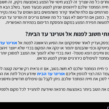
חרים כל מה שצריך זה לבצע חיטוי של הפצע באמצעות ניקיון, זה חשוב
יית המחמד שלכם לזיהומים שניתן למנוע מבעוד מועד. בשלב הבא חש
 מורתחים עם מלח שלאחר קירור משתמשים בהם ושמים על גאזה נקייה
ך. כמובן אם הדימום לא נעצר כל מה שאתם צריכים זה וטרינר עד הבית
א למעשה תפירת הפצע במקום והפסקת הדימום במהירות האפשרית.
י חשוב לפנות אל וטרינר עד הבית?
פסק ועדיין לאחר שסיפקתם את הסיוע הראשונה לפנות אל
וטרינר עד
ביוטיקה וכפי שהבנתם יתפור או ינקה את המקום בכדי שלא ייווצר זיהום
וס וחייבים רופא מטפל- זאת בכדי שלא להפוך את המצב למסוכן יותר 
מחמד לטיפולים כירורגיים שניתן למנוע מראש.
כי חיית המחמד שלכם לא חשה בטוב, אם זו נראית רק שריטה קטנה ל
מד הזה רצוי להזמין אליכם
וטרינר עד הבית
שיודע ויכול לתת את ה
 לסכן את חיית המחמד שלכם. ניתן לקבל גם טיפולים חודשיים וחיסוני
 את הטוב ביותר באמצעות מרפאה שיודעת להתנייד לכל מקום ולספק