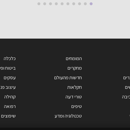
אולטרה-סונית
דואגת לכל השאר
המומחים
כלכלה
מחקרים
ביטוח ופי
רים
חדשות מהעולם
עסקים
ים
חקלאות
עיצוב פנ
יבה
טורי דעה
קהילה
טיפים
רפואה
טכנולוגיה ומדע
שיפוצים