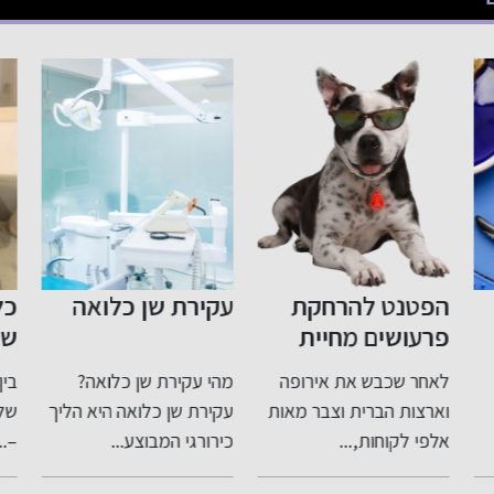
הפטנט להרחקת
עקירת שן כלואה
כל
פרעושים מחיית
של
המחמד שלכם הגיע
עו
לאחר שכבש את אירופה
מהי עקירת שן כלואה?
בין
לישראל: מצמידים
וה
וארצות הברית וצבר מאות
עקירת שן כלואה היא הליך
שלו
לקולר את תג ה-
הכ
אלפי לקוחות,...
כירורגי המבוצע...
–...
TICKLESS Pet
וטכנולוגיה