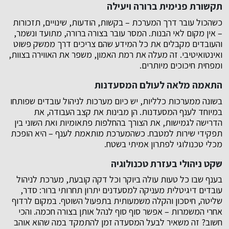
תקשורת פנימית ברורה ויעילה
כשהכול עובר דרך המערכת – בקשות, הודעות, שינויים, תזכורות
– אין מקום לאי הבנות. המסר עובר בצורה ברורה, מתועד ונשמר,
והעובדים מקבלים את כל המידע שהם צריכים דרך ממשק פשוט
ואינטואיטיבי. זה מעלה את רמת האמון, משפר את האווירה בצוות,
ומפחית חיכוכים מיותרים.
התאמה מלאה לעולם המסעדנות
בשונה ממערכות כלליות, יש כיום מערכות לניהול עובדים שפותחו
במיוחד לענף המסעדנות. הן מבינות את קצב העבודה, את
הדרישה לגמישות, את הצורך בהחלפות פתאומיות ואת השוני בין
תפקידי שירות למטבח. כשהמערכת מותאמת לענף – היא הופכת
מכלי טכנולוגי לפתרון אמיתי בשטח.
שקט ניהולי בעזרת טכנולוגיה
בענף שבו כל טעות עולה ביוקר וכל דקה קובעת, מערכת לניהול
עובדים דיגיטלית מעניקה למסעדנים יתרון תחרותי ברור: סדר,
שליטה, חיסכון והקלה משמעותית בתפעול השוטף. במקום לרדוף
אחרי המשמרות – אפשר סוף סוף לנהל אותן בצורה חכמה. והכי
חשוב? זה משאיר לבעל המסעדה זמן להתמקד במה שהוא אוהב