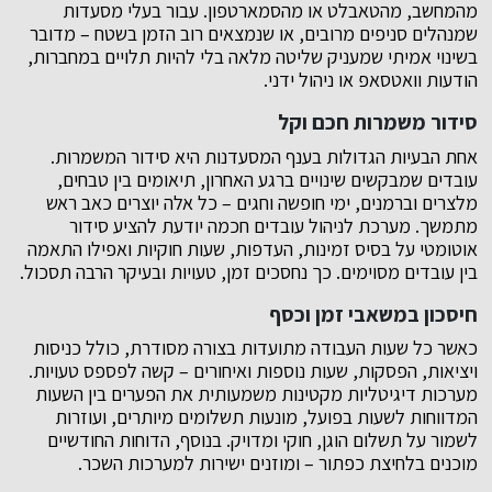
מהמחשב, מהטאבלט או מהסמארטפון. עבור בעלי מסעדות
שמנהלים סניפים מרובים, או שנמצאים רוב הזמן בשטח – מדובר
בשינוי אמיתי שמעניק שליטה מלאה בלי להיות תלויים במחברות,
הודעות וואטסאפ או ניהול ידני.
סידור משמרות חכם וקל
אחת הבעיות הגדולות בענף המסעדנות היא סידור המשמרות.
עובדים שמבקשים שינויים ברגע האחרון, תיאומים בין טבחים,
מלצרים וברמנים, ימי חופשה וחגים – כל אלה יוצרים כאב ראש
מתמשך. מערכת לניהול עובדים חכמה יודעת להציע סידור
אוטומטי על בסיס זמינות, העדפות, שעות חוקיות ואפילו התאמה
בין עובדים מסוימים. כך נחסכים זמן, טעויות ובעיקר הרבה תסכול.
חיסכון במשאבי זמן וכסף
כאשר כל שעות העבודה מתועדות בצורה מסודרת, כולל כניסות
ויציאות, הפסקות, שעות נוספות ואיחורים – קשה לפספס טעויות.
מערכות דיגיטליות מקטינות משמעותית את הפערים בין השעות
המדווחות לשעות בפועל, מונעות תשלומים מיותרים, ועוזרות
לשמור על תשלום הוגן, חוקי ומדויק. בנוסף, הדוחות החודשיים
מוכנים בלחיצת כפתור – ומוזנים ישירות למערכות השכר.