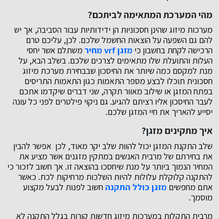
מהי המערכת המתאימה לביתכם?
מערכות מיזוג שהינן חסכוניות הן ידידותיות עבור הסביבה, אך יש
להם גם השפעה על הוצאות החשמל שלכם. לכן, עליכם טרם
הרכישה לקחת בחשבון כי
מזגן
vrf
מחיר
משתלם אשר יחסי
העלות והתועלת שלו מתאימים לצרכים שלכם. בשלב הבא, על
מנת למקסם כמה שיותר את החיסכון שבבחירת מערכת מיזוג
חסכונית תוכלו לבצע מספר התאמות כגון התאמות התריסים
בפתח המזגן או שילוב מאוור תקרה, שני דברים שיקדמו אתכם
לעבר החיסכון אליו רציתם להגיע. גם ניקוי פילטרים לפני כל עונה
יסייע להאריך את חיי המזגן שלכם.
איך מתקינים מזגן?
שלב התקנת המזגן יכול להוות שלב יקר מאוד, לכן אפשר להבין
את בחירתם של מרבית האנשים במתקין מזגנים אשר מציע את
המחיר הנמוך ביותר על מנת שיחסכו בהוצאה זו. אך חשוב לזכור כי
להתקנה קלוקלת עלולות להיות השלכות מרחיקות לכת. כאשר
אתם מחפשים
מזגן כולל התקנה
חשוב לפנות לבעל מקצוע
מוסמך.
מרבית התקלות במערכות מיזוג חדשות קורות בגלל התקנה לא