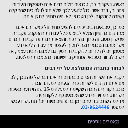
ראויה. בעקבות כך, טכנאים זולים רבים אינם מספקים תעודות
אחריות, דבר אשר יכול להגיע לכך שלא תוכלו להוכיח שהתקלה
קשורה להתקנה ולכן הטכנאי לא יהיה מחויב לתקן אותה.
כמו כן, טכנאים רבים יכולים להציע מחיר זול כאשר הם אינם
מחזיקים ברישיון המלא לביצוע כלל עבודות ההתקנה, עקב זה
שרישיון מסוג זה כרוך בהדרכות והוצאות רבות עד קבלתו דברים
אשר אותם הטכנאי רוצה לחסוך לעצמו. אך עבודה ללא ידע
מוסמך יכולה לגרום לנזק בלתי הפיך גם למבנה הבית עצמו, אז
חשוב לבחור בטכנאי המחזיק ברישיונות ובהסמכות המלאים.
לבחור בחברה המומלצת על ידי רבים
לקבל את השירות הכי טוב בתחום זה אינו דבר של מה בכך, לכן
אם אתם זקוקים לשירות כזה הגעתם למקום הנכון.
כוכב הקור הינה חברה שקיימת למעלה מ-35 שנה וידועה באיכות
השירות, המחיר והידע שהיא מספקת ללקוחותיה.
אז למה שתבזבזו סתם זמן בחיפושים מיותרים? תתקשרו עכשיו
למספר
03-9624446
.
מאמרים נוספים