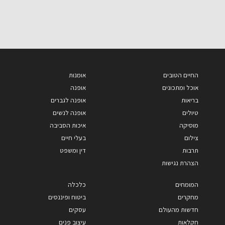
החיים הטובים
אומנות
אוכל ומתכונים
אופנה
בריאות
אופנה לגברים
טיולים
אופנה לנשים
מוסיקה
איכות הסביבה
צילום
בעלי חיים
תרבות
דין ומשפט
הצהרת נגישות
המומחים
כלכלה
מחקרים
ביטוח ופיננסים
חדשות מהעולם
עסקים
חקלאות
עיצוב פנים