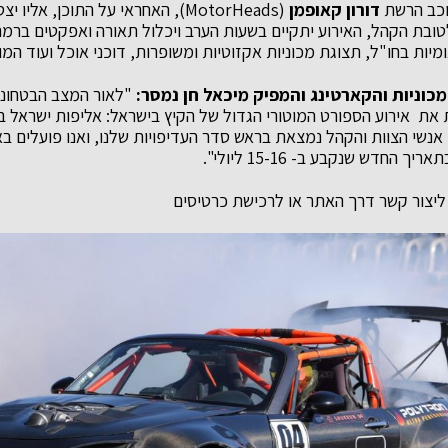
כוכב הרשת
דורון קאופמן
(MotorHeads), האחראי על התוכן, א
לטובת הקהל, האירוע יתקיים בשעות הערב ויכלול תאורה ואפקטים ברמה
מיות בחו"ל, תצוגת מכוניות אקזוטיות ומשופרות, דוכני אוכל ועוד המו
וניות והקארטינג והמפיק מיכאל חן נמסר:
"לאור המצב הבטחוני 
את אירוע הספורט המוטורי הגדול של הקיץ בישראל: אליפות ישראל ב
אנשי הצוות והקהל נמצאת בראש סדר העדיפויות שלנו, ואנו פועלים בא
החדש שנקבע ב- 15-16 ליולי".
 ליצור קשר דרך האתר או לרכישת כרטיסים