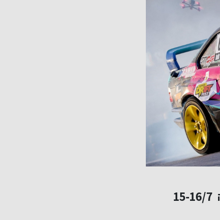
אליפות ישראל בנהיגת דריפטים יתקיים השבוע בשלישי ורביעי ה 15-16/7