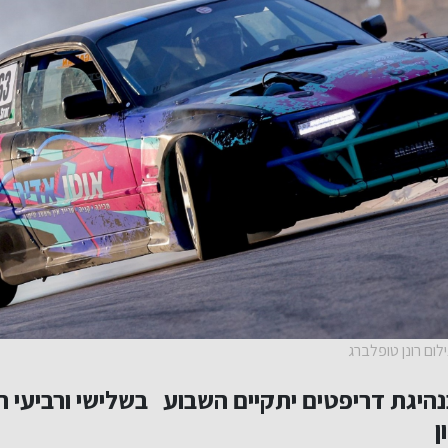
ום רונן טופלברג
ן