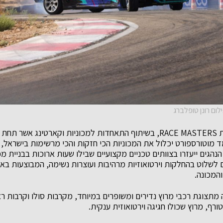
ום רונן טופלברג
מרוץ ה-Drift Fest מבית RACE MASTERS, בשיתוף התאחדות למכוניות וקארטי
 מוטורספורט יכלול את המכוניות הכי חזקות והכי מרשימות בישראל, ה
הנהגים ייעזרו בצוותים טכניים מקצועיים שבילו שעות ארוכות בבניית
 לשלוט בהחלקות וירטואוזיות מרהיבות ועוצרות נשימה, המבוצעות באמ
והמכונה.
ה מתצוגת רכבי מרוץ נדירים ומשופרים במיוחד, מקרבות סולו וקרבות 
ורף, מרוץ שכולו חגיגה וירטואוזית ענקית.