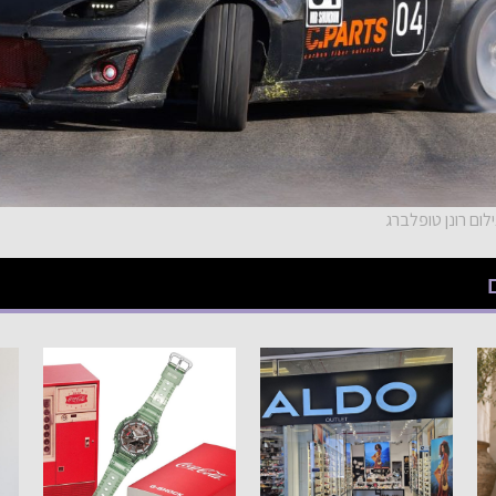
ום רונן טופלברג