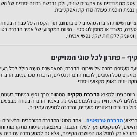
 עסק מתמודדים עם אתגרים שונים, ולכן נדרשת בחינה יסודית של השט
 נבנית תוכנית פעולה מדויקת ואפקטיבית.
רים ושיטות הדברה מהמובילים בתחום, תוך הקפדה על עבודה בטוחה ו
עדה, משרד או מחסן לוגיסטי – הצוות המקצועי של אמיר הדברה בטוח
ן ומעניק ללקוחות שקט נפשי אמיתי.
יף – פתרון לכל סוגי המזיקים
עה מעטפת רחבה של שירותי הדברה, המאפשרת מענה כולל לכל בעיית
זיקים מכל הסוגים, לרבות הדברת נמלים, הדברת מכרסמים, הדברת
ת יונים באופן מקצועי ויסודי.
ביותר ניתן למצוא
הדברת מקקים
, המהווה צורך נפוץ במיוחד בעונות
ולים לשאת חיידקים ולפגוע בהיגיינה. באמיר הדברה בטוחה מבצעים ט
פול בביובים ובאזורים מועדים, והדרכה למניעה עתידית.
ביצוע
הדברת טרמיטים
– אחד מסוגי ההדברה המורכבים והחשובים בי
רהיטים, למשקופים ואף לשלד המבנה. באמצעות שיטות מתקדמות וחומרי
תו לא רק לחסל את המושבה הקיימת, אלא גם למנוע חזרה עתידית של