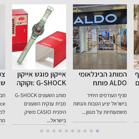
אייקון פוגש אייקון
צעד נוסף בפתיחת
הפ
G-SHOCK :וקוקה
שוק התשלומים
קולה בשיתוף
בישראל לתחרות
תמ
מותג השעונים G-SHOCK
חברת WorldCom
בים
פעולה במהדורה
אח
ות
מבית ענקית השעונים
Finance קיבלה רישיון
בפי
סופר מוגבלת
הג
היפנית CASIO משיק
למתן שירותי תשלום
לאח
רמ
בישראל...
מרשות ניירות...
ומ
בי