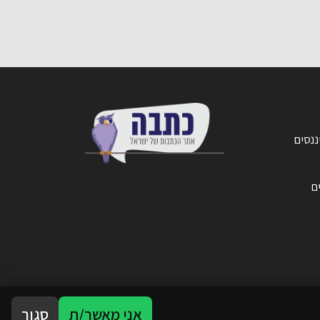
ננסים
ים
אני מאשר/ת
סגור