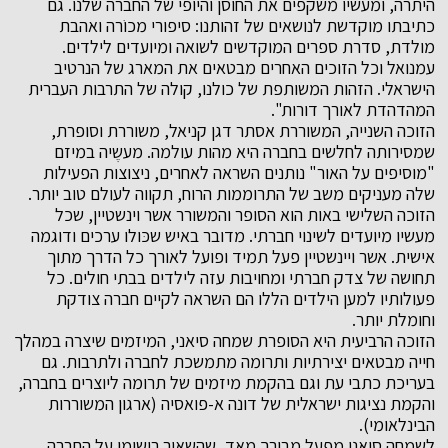
היתרה, ומעשיו משקפים את החוסן והיופי של החברה שלנו. גם
כתיבתו מוקדשת לנושאים של זהותנו: סיפורי מכוֹרה ואהבת
מולדת, סדרת ספרים המוקדשים לשואה ומיועדים לילדים.
עמנואל וכל הזוכים האחרים מבטאים את המארג של הנרטיב
הישראלי. הזהות המשותפת של כולנו, קולה של התרבות העברית
המהדהדת לאורך דורות".
הזוכה השנייה, המשוררת אסתר דגן קניאל, משוררת וסופרת,
שמסירותה לחלשים בחברה היא מהות עולמה. מעשֶיה במיזם
"מוסיפים על האור" נותנים השראה לאחרים, ניצוצות הפעילות
שלה מעניקים משב של התרוממות הרוח, תקווה לעולם טוב יותר.
הזוכה השלישי באות הוא הסופר והמשורר אשר וינשטיין, שכל
מעשיו מיועדים לשינוי חברתי. מדובר באיש שכּולו ערכים ודוגמה
אישית. אשר ויינשטיין פעל תמיד ופועל לאורך כל הדרך מתוך
תחושה של צדק חברתי ומחויבות עזה לילדים בבתי חולים. כל
פעולותיו למען הילדים הללו הם השראה לקיים חברה צודקת
וחומלת יותר.
הזוכה הרביעית היא הסופרת שמחה סיאני, המיזמים שיצרה במהלך
חייה מבטאים יצירתיות ותרומה מתמשכת לחברה ולתרבות. גם
בעריכת כתבי עת וגם בהקמת מיזמים של תרומה ליוצרים בחברה,
והקמת נציגות ישראלית של דונה א-פואסיה (ארגון המשוררות
הבינלאומי).
לשמחה סיאני מפעל מבורך מאד, שהשאיר רישומו על החברה