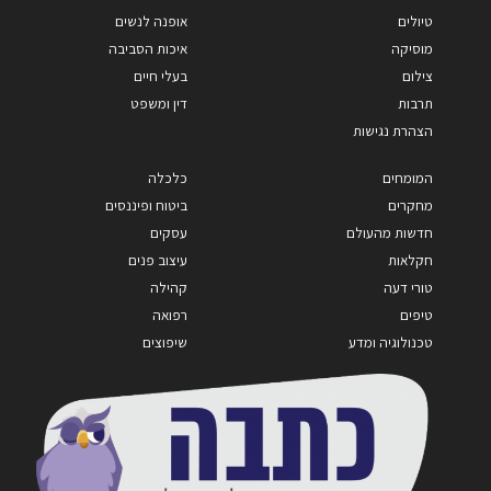
טיולים
אופנה לנשים
מוסיקה
איכות הסביבה
צילום
בעלי חיים
תרבות
דין ומשפט
הצהרת נגישות
המומחים
כלכלה
מחקרים
ביטוח ופיננסים
חדשות מהעולם
עסקים
חקלאות
עיצוב פנים
טורי דעה
קהילה
טיפים
רפואה
טכנולוגיה ומדע
שיפוצים