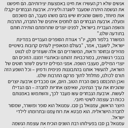
אנשים שלא רק העשירו את חיינו באמצעות יצירותיהם. הם חיפשנו
את הנשמה היתרה שמעבר לשגרה וליצירה. ארבעת הנבחרים יקבלו
אות מיוחד, משום שהוכיחו שיש בהם משהו מעֵבר, הם משכמם
ומעלה. ארבעת הנבחרים הם לוחמים איתנים של החברה, התרבות
והשפה העברית בישראל, לפנינו יוצרים שתרומתם הותירה חותם
בתודעה שלנו."
המשורר בלפור חקק, יו"ר אגודת הסופרים העבריים במדינת
ישראל, לשעבר, אמר, "בעולם המאופיין לעתים קרובות בשינויים
מהירים ובחוסר ודאות, המשוררים הם אלה שעוזרים לנו לנווט
בנבכי רגשותינו, במורכבויות זהותנו ובאתגרי זמננו. הזוכים הם
יוצרי המילים, מעצבי השפה. אמני המילים יודעים לשזור חוטים של
השראה, להעשיר אותנו בהתבוננות פנימית ודמיון – וכל השפע הזה
תורם לכולנו, מחלחל לתוך מרקם התרבות שלנו.
ואכן התכנסנו בשם הכרת הטוב. היום, אנו מכבדים ארבעה יוצרים
שהוכיחו את ערך הנתינה, שאימצו אחריות לחברה – הם הגדילו
לעשות. ארבעת הנבחרים עשו מעֵבר לכך, והשתמשו באמנותם
ככוח רב עוצמה לשינוי חיובי.
היוצר הראשון, עמנואל בן סבו. עמנואל הוא סופר ומשורר, שמסור
לחברה הישראלית. הוא מבטא את רוח עַמנו ובתרומתו לילדי
ישראל.
עמנואל בן סבו בפעילותו רבת השנים הוכיח את עוצמת הנשמה