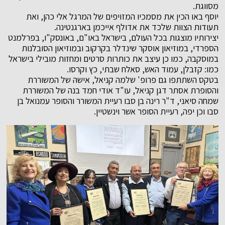
מסווגת.
יוסף באו הכין את מסמכיו המזויפים של המרגל אלי כהן, ואת
תעודות הצוות שלכד את אדולף אייכמן בארגנטינה.
יצירותיו מוצגות בכל העולם, בישראל באו"ם, באונסק"ו, בפרלמנט
הספרדי, במוזיאון אוסקר שינדלר בקרקוב ובמוזיאון הסובלנות
במוסקבה, כמו כן עיצב את כותרות סרטים ומחזות מובילי בישראל
כמו: קזבלן, עמוד האש, סאלח שבתי, כץ וקרסו.
בטקס השתתפו גם פרופ' שלמה קניאל, אישהּ של המשוררת
והסופרת אסתר דגן קניאל, עו"ד אודי חמד בנה של המשוררת
שמחה סיאני, ד"ר רינה בן סבו רעיית המשורר והסופר עמנואל בן
סבו וכן יפה, רעיית הסופר אשר וינשטיין.