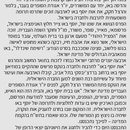
והדסה באו, יחד עם המשוררים, יו"ר אגודת הסופרים בעבר, בלפור
והרצל חקק, את אות יוסף באו לארבעה זוכים שתרמו תרומה
משמעותית לתרבות ולחברה בישראל.
הפרס הנושא את שמו של, יוסף באו צייר חלוץ האנימציה בישראל,
פרסומאי, מאייר, סופר, משורר, מו"ל וחוקר השפה העברית. זוכה
אות "המציל היהודי" מטעם ארגון בני ברית העולמי, עובד במוסד
הישראלי, אשר נשא את אהבת חייו, רבקה כשהוא מחופש לאישה
בגטו פלשוב, סצינה שמככבת בסרט הנודע: "רשימת שינדלר", באו
ממאהביה הגדולים של מדינת ישראל.
ארבעה יוצרים מרחבי ישראל נבחרו לזכות בתואר החשוב והמרגש
"אות יוסף באו" לתרבות ולחברה בטקס מרשים שהתקיים במוזיאון
יוסף באו ברחוב ברדצ'יבסקי בתל אביב, קיבלו הארבעה אות ועיטור
מיוחד על עשייתם רבת השנים למען החברה הישראלית.
את הטקס פתח המשורר הרצל חקק, לפנים יו"ר אגודת הסופרים
העבריים מדינת ישראל: "אנו בבית יוסף באו, והבית הזה הוא האיש,
הספרים, הציורים, הגופנים, הרעיונות שמעבר למודעות הפרסום,
וכמובן הארכיון שיש בו עדות לחלוציות ולתרומה של יוסף באו
לחברה הישראלית. זה המקום שבו בחרנו להעניק אות הוקרה,
שיהיה בו ניצוץ מן המורשת שלו. וכמו שאמרו בתש"ח בהקמת
המדינה – לפיכך נתכנסנו.
התכנסנו היום כדי להכיר ולחגוג את הישגיהם יוצאי הדופן של