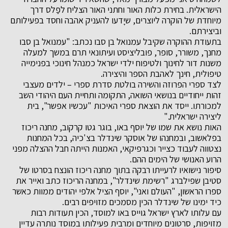
הישראלית. בחירת כלות האור וחתני האור הצליח לפַלס דרך
מיוחדת של הוקרה ליוצרים, שיָדעו להעניק אהבה וחסד בפעילותם
וביצירתם.
בתעודת ההוקרה שקיבל עמנואל בן סבו נכתב: "עמנואל בן סבו
מחנך, משורר, סופר, פובליציסט ועיתונאי תרם במשך למעלה
משנות דור לחינוך ולטיפוח ילדי ישראל כמנהל חינוכי בפנימייה
טיפולית, חינך לאהבת הספר והיצירה.
לצד ספרי הפרוזה והשירה בולטת סדרת ספרי – ילדים מעצבי
זהות ייחודיים בנושאי השואה, התקומה ותחיית העם היהודי השב
למכורתו. ייסד את הוצאת ספרי האיכות "עכשיו אפשר", בית
ליצירה ישראלית."
האות נושא את שמו של יוסף באו, בוגר גטו קרקוב, מחנה ריכוז
בפלאשוב, ובמחנהו של אוסקר שינדלר בצ'כיה, בכל המחנות
נצטווה לעבוד כצייר וכגרפיקאי, האמנות הייתה חבל ההצלה מפני
הרוע האנושי של הימים ההם.
סיפור נישואיו לרעייתו רבקה בתוך מחנה ריכוז הונצח בסרטו של
סטיבן שפילברג "רשימת שינדלר", במחנה הריכוז כתב ואייר את
ספרו הראשון, "העולם ואני", יוסף הציל אלפי יהודים ממוות כאשר
כיד ימינו של שינדלר הכין מסמכים מזויפים רבים.
עם עלותו לארץ ישראל גוייס באו למוסד, הכין תעודות רבות
מזויפות, סרטונים מיוחדים ומרבית פעילותו במוסד נותרה עדיין