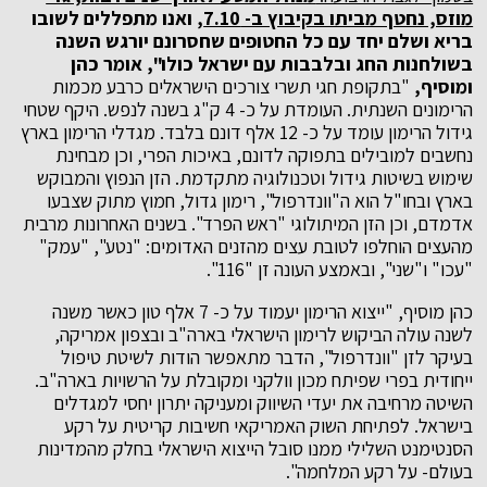
מוזס, נחטף מביתו בקיבוץ ב- 7.10,
ואנו מתפללים לשובו
בריא ושלם יחד עם כל החטופים שחסרונם יורגש השנה
בשולחנות החג ובלבבות עם ישראל כולו", אומר כהן
ומוסיף,
"בתקופת חגי תשרי צורכים הישראלים כרבע מכמות
הרימונים השנתית. העומדת על כ- 4 ק"ג בשנה לנפש. היקף שטחי
גידול הרימון עומד על כ- 12 אלף דונם בלבד. מגדלי הרימון בארץ
נחשבים למובילים בתפוקה לדונם, באיכות הפרי, וכן מבחינת
שימוש בשיטות גידול וטכנולוגיה מתקדמת. הזן הנפוץ והמבוקש
בארץ ובחו"ל הוא ה"וונדרפול", רימון גדול, חמוץ מתוק שצבעו
אדמדם, וכן הזן המיתולוגי "ראש הפרד". בשנים האחרונות מרבית
מהעצים הוחלפו לטובת עצים מהזנים האדומים: "נטע", "עמק"
"עכו" ו"שני", ובאמצע העונה זן "116".
כהן מוסיף, "ייצוא הרימון יעמוד על כ- 7 אלף טון כאשר משנה
לשנה עולה הביקוש לרימון הישראלי בארה"ב ובצפון אמריקה,
בעיקר לזן "וונדרפול", הדבר מתאפשר הודות לשיטת טיפול
ייחודית בפרי שפיתח מכון וולקני ומקובלת על הרשויות בארה"ב.
השיטה מרחיבה את יעדי השיווק ומעניקה יתרון יחסי למגדלים
בישראל. לפתיחת השוק האמריקאי חשיבות קריטית על רקע
הסנטימנט השלילי ממנו סובל הייצוא הישראלי בחלק מהמדינות
בעולם- על רקע המלחמה".