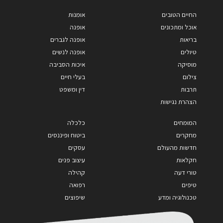
החיים הטובים
אומנות
אוכל ומתכונים
אופנה
בריאות
אופנה לגברים
טיולים
אופנה לנשים
מוסיקה
איכות הסביבה
צילום
בעלי חיים
תרבות
דין ומשפט
הצהרת נגישות
המומחים
כלכלה
מחקרים
ביטוח ופיננסים
חדשות מהעולם
עסקים
חקלאות
עיצוב פנים
טורי דעה
קהילה
טיפים
רפואה
טכנולוגיה ומדע
שיפוצים