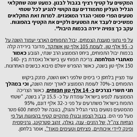
המקשים על קטיף רציף בגבול לבנון. כמעט שנה שחקלאי
הגליל העליון מתמודדים עם הקושי להגיע לכל שטחי
מטעים הפרי סמוכי הגדר המופגזים. למרות זאת החקלאים
ממשיכים לעבד את המטעים ולקיים את הקטיף בהפוגות.
עקב כך צפויה ירידה בכמות היבול".
על פי נתוני מועצת הצמחים, יבול התפוחים הארצי יעמוד השנה על
כ- 95 אלף טון, לעומת 105 אלף טון אשתקד.
מדובר בירידה קלה
בכמות יבול התפוחים, ביחס הממוצע הרב שנתי, הנובע
כאמור
מאתגרי המלחמה
. צריכת תפוחי עץ בישראל נאמדת בין 140-
150 אלף טון בשנה, כאשר ההפרש יושלם מיבוא כבשנים האחרונות.
עוד מציין בלחסן כי בימים שלפני ראש השנה, מזנק ביקוש
התפוחים ב-70% לעומת הממוצע לאורך ימות השנה
, וכי במהלך
חגי תשרי נצרכים
כ- 14 אלף טון תפוחים
, כאשר הצריכה
הממוצעת לנפש בישראל עומדת על כ- 15.5 ק"ג בשנה, "שטחי
התפוח בישראל משתרעים על פני כ-32 אלף דונם, 95%
מהמטעים נטועים בהרי הגליל והגולן, בגובה של לפחות 600 מטר
מעל פני הים.
בגבול הצפון ובגולן מתקיים קטיף בהפוגות ועל פי
הנחיות צה"ל, של הזנים- ענה, גאלה, זהוב סטרקינג, גרניסמית
ופינק ליידי איכותיים, פציחים וטעימים מאוד"
, אומר בלחסן.