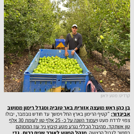
קרדיט: מטע יראון
בן כהן ראש מועצה אזורית באר טוביה ומגדל רימון ממושב
אביגדור:
"קטיף הרימון בארץ החל וימשך עד חודש נובמבר, יבולו
צפוי לרדת מעט ו
יעמוד השנה על כ- 25 אלף טון לעומת 30 אלף
טון אשתקד. מהיבול הכללי נגרע מטע קיבוץ ניר עוז הממוקם
בסמוך לגבול הרצועה.
מנהל המטע לאורך שנים רבות, גדי