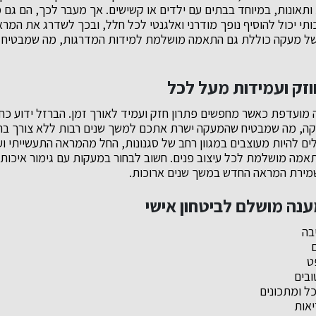
ותאונות, במיוחד בבתים עם ילדים או קשישים. אך מעבר לכך, הם גם 
ותי יכול להוסיף נופך מודרני ואלגנטי לכל חלל, ובכך לשדרג את המ
 של מעקה כוללת גם התאמה מושלמת למידות המדרגות, מה שמבטיח 
וזק ועמידות מעל לכל
מועדפת כאשר מחפשים פתרון חזק ועמיד לאורך זמן. הברזל ידוע כח
יקה, מה שמבטיח שהמעקה ישרת אתכם למשך שנים רבות ללא צורך ב
לים להיות מעוצבים במגוון רחב של סגנונות, החל מהמראה התעשייתי ו
מה מושלמת לכל עיצוב פנים. חשוב לבחור במעקות עם גימור איכותי, 
מירת המראה החדש במשך שנים ארוכות.
ענה מושלם לביטחון אישי
בה
ם
ט
ובים
ל ומתכונים
אות