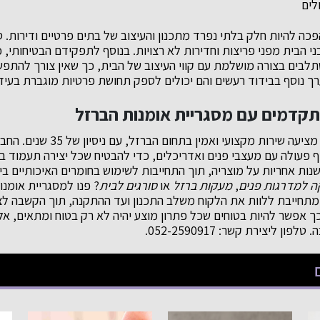
לים
כה להיות חלק בלתי נפרד מתכנון והעיצוב של בתים פרטיים ודירות.
י הבית מפני פריצות וחדירות לא רצויות. בנוסף לתפקידם הבטיחותי, כי
תלבים בצורה מושלמת עם קווי העיצוב של הבית, כך שאין צורך להתפ
ערך נוסף בבידוד רעשים והם יכולים לספק תחושת פרטיות מוגברת בעידן
תקדמים עם מסגריית אומנות הברזל
מסגריית אומנות הברזל מציעה שירות מק
 פעולה עם מעצבי פנים ואדריכלים, כדי להבטיח שכל יצירה תעמוד ב
יותר. החברה מציעה 5 שנות אחריות על מוצריה, תוך התחייבות לשימוש בחומרים האיכותיים 
 למדרגות פנים
,
מעקות ברזל
או
סורגים לבית
? פנו למסגריית אומנ
 מתחייבת ללוות את הלקוח משלב התכנון ועד ההתקנה, תוך הקשבה לצ
כך אפשר להיות בטוחים שכל פתרון מוצע יהיה לא רק בטוח ומתאים, אלא
ן ליצירת קשר: 052-2590917.