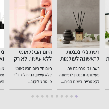
רשת גלי נכנסת
היום הבינלאומי
ני
ת
לראשונה לעולמות
ללא עישון. לא רק
וא
ם
בישום הבית:
סרטן ריאות: המחיר
הנ
רשת גלי מרחיבה את
היום חל היום הבינלאומי
משיקה את
הנוירולוגי הכבד של
הב
פעילותה ונכנסת לראשונה
ללא עישון, הנוירולוג ד"ר
ANTONIO VERO
העישון
בו
לקטגוריית בישום הבית...
פיוטר מליקוב...
היב
קולקציית מבשמי
אוויר יוקרתית
בסטנדרט בינלאומי