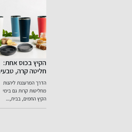
ונוח:
צעד נוסף בפתיחת
הקיץ בכוס אחת:
י
שוק התשלומים
חליטה קרה, טבעי
דשה
בישראל לתחרות
ומרעננת לכל מקו
וקות
חברת WorldCom
הדרך המרעננת ליהנות
וק בלמעלה
Finance קיבלה רישיון
מחליטות קרות גם בימי
 ברחבי
למתן שירותי תשלום
הקיץ החמים, בבית,...
מרשות ניירות...