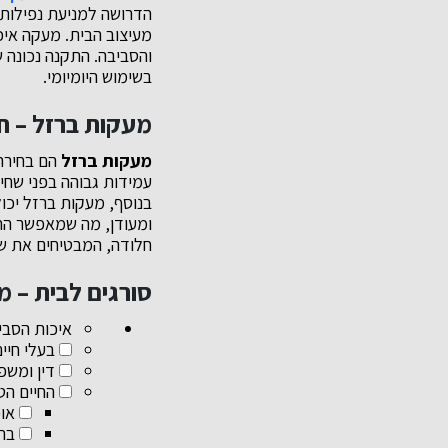
הדרושה למניעת נפילות 
מעיצוב הבית. מעקה איכ
והסביבה. התקנה נכונה
בשימוש היומיומי.
מעקות ברזל – ח
מעקות ברזל
הם בחירה 
עמידות גבוהה בפני שח
בנוסף, מעקות ברזל יכו
ומעודן, מה שמאפשר התא
חלודה, המבטיחים את ש
סורגים לבית – מ
איכות הסבי
בעלי חיי
דין ומשפ
החיים הט
אוכ
ברי