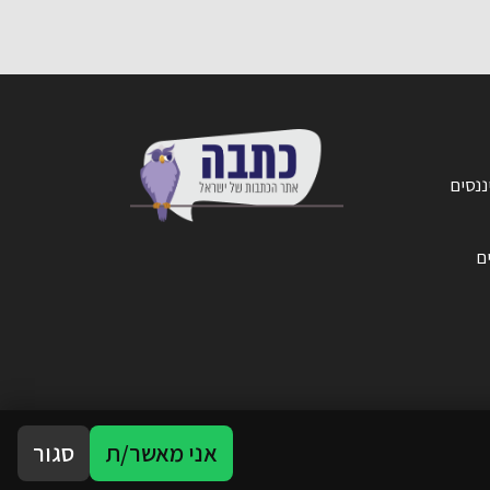
ננסים
ים
אני מאשר/ת
סגור