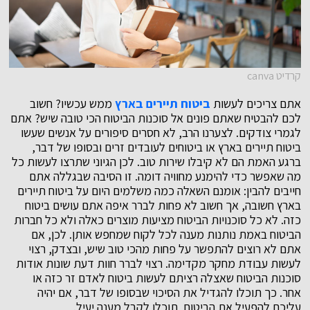
קרדיט canva
אתם צריכים לעשות
ביטוח תיירים בארץ
ממש עכשיו? חשוב
לכם להבטיח שאתם פונים אל סוכנות הביטוח הכי טובה שיש? אתם
לגמרי צודקים. לצערנו הרב, לא חסרים סיפורים על אנשים שעשו
ביטוח תיירים בארץ או ביטוחים לעובדים זרים ובסופו של דבר,
ברגע האמת הם לא קיבלו שירות טוב. לכן הגיוני שתרצו לעשות כל
מה שאפשר כדי להימנע מחוויה דומה. זו הסיבה שבגללה אתם
חייבים להבין: אומנם השאלה כמה משלמים היום על ביטוח תיירים
בארץ חשובה, אך חשוב לא פחות לברר איפה אתם עושים ביטוח
כזה. לא כל סוכנויות הביטוח מציעות מוצרים כאלה ולא כל חברות
הביטוח באמת נותנות מענה לכל לקוח שמחפש אותן. לכן, אם
אתם לא רוצים להתפשר על פחות מהכי טוב שיש, ובצדק, רצוי
לעשות עבודת מחקר מקדימה. רצוי לברר חוות דעת שונות אודות
סוכנות הביטוח שאצלה רציתם לעשות ביטוח לאדם זר כזה או
אחר. כך תוכלו להגדיל את הסיכוי שבסופו של דבר, אם יהיה
עליכם להפעיל את הביטוח, תוכלו לקבל מענה יעיל.