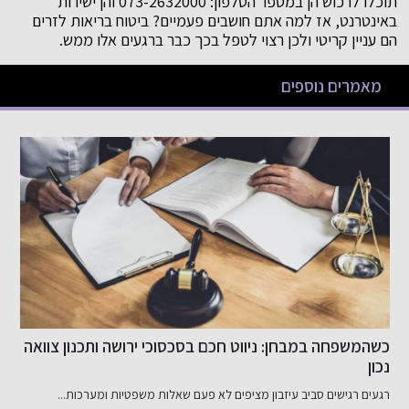
תוכלו לרכוש הן במספר הטלפון: 073-2632000 והן ישירות
באינטרנט, אז למה אתם חושבים פעמיים? ביטוח בריאות לזרים
הם עניין קריטי ולכן רצוי לטפל בכך כבר ברגעים אלו ממש.
מאמרים נוספים
אה
שיפור האשראי שלך בקלות
דירוג אשראי שלי: מה זה ולמה הוא חשוב? דירוג אשראי שלי...