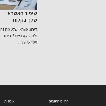
שיפור האשראי
צעד נוסף בפתיחת
ים
שלך בקלות
שוק התשלומים
, מתנות
בישראל לתחרות
"הצרכן הישראלי של 2026
דירוג אשראי שלי: מה זה
חברת WorldCom
 שקלים
י ומתוחכם
ולמה הוא חשוב? דירוג
Finance קיבלה רישיון
 לפינוי
אשראי שלי...
למתן שירותי תשלום
מרשות ניירות...
תערו?
החיים הטובים
אומנות