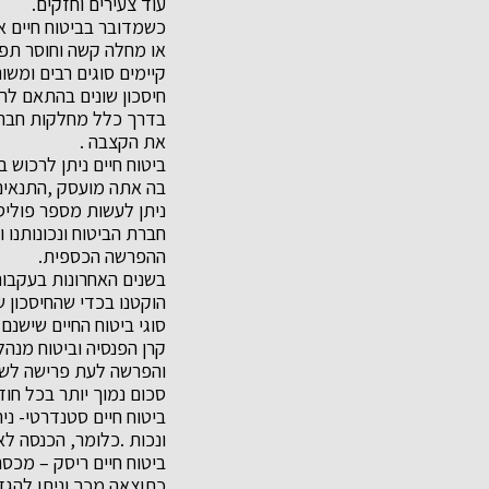
עוד צעירים וחזקים.
כשמדובר בביטוח חיים אנ
או מחלה קשה וחוסר תפק
קיימים סוגים רבים ומשונ
חיסכון שונים בהתאם לר
בדרך כלל מחלקות חברות
את הקצבה .
ביטוח חיים ניתן לרכוש
בה אתה מועסק ,התנאים 
ניתן לעשות מספר פוליסות
חברת הביטוח ונכונותנו 
ההפרשה הכספית.
בשנים האחרונות בעקבות 
הוקטנו בכדי שהחיסכון ש
סוגי ביטוח החיים שישנם 
קרן הפנסיה וביטוח מנהל
והפרשה לעת פרישה לשכ
סכום נמוך יותר בכל חוד
ביטוח חיים סטנדרטי- ני
ונכות .כלומר, הכנסה ל
ביטוח חיים ריסק – מכס
כתוצאה מכך וניתן להגד