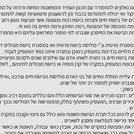
ו נאלצים להתמודד עם תכנון העתיד והמחשבות הפחות ורודות על החיים 
וד ואי יכולת להתפרנס בכבוד והן לכשעצמן סיטואציות קשות להתמו
ים של ביטוחי חיים וחברות ביטוח רבות ומגוונות אשר מציעות מגוון רחב
מת ההכנסה של המבוטח ,רמת הסיכון ורמת החיים בה הוא חי.
 הביטוח את החיסכון שצברנו לפי מספר החודשים עליהם היא מהמרת 
 במסגרת פרטית ע"י פוליסת ביטוח פרטית ואו במסגרת ביטוח מנהלים 
תלויים בנדיבות במעסיק כמובן ובחברה איתה בוחר המעסיק לעבוד.
 ביטוח חיים בו זמנית לאותו אדם עם שילובים שונים ולסכום הפיצויים א
ונכונות המעסיק במקרה של קרן פנסיה או ביטוח מנהלים למיניהם , לש
עליית תוחלת החיים של בני האדם פוליסות הביטוח חיים עודכנו ,ואילו
צברנו יספיק למספר רב יותר של שנים.
בשוק :
ים : רובנו מכירים את סוגי הביטוחים הללו והם כוללים בתוכם רכיב נוס
ירים שבינינו ,המעסיק משתתף בחלק מההפרשות של הפוליסה ובכך מ
ש .
תן לרכוש בכל חברת הביטוח השונות והוא כולל גם פיצוי וקצבה במקרה
אחר פרישה לגמלאות וחסכון לשארים .
ה את המבוטח במקרים של נכות, אובדן כושר עבודה, תאונות או כאשר י
יל אותו בכך שיאפשר הכנסה או קצבה למשפחה שאיבדה את יקיריה.