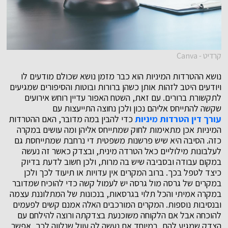
קרדיט - Canva
נושא ההטרדות המיניות הוא כבר מזמן נושא שכולם מודעים לו
ויודעים היטב לזהות אותן כשהן ברורות ובוטות והסיפורים שמגיעים
לתקשורת ברורים. עם זאת, השטח האפור עדיין רוחש אירועים
שקשה להתייחס אליהם נכון ולכן נחוצה התייעצות עם
עורך דין הטרדות מיניות
כדי להבין במה מדובר, האם ההטרדות
המיניות אכן מתאימות לחוק שמתייחס אליהן ומה עושים במקרה
כזה. הסיבה היא שיש פרשנות משפטית די נרחבת שמתייחסת גם
לעלבונות מילוליים כאל הטרדה מינית, ובצדק כאשר זה נעשה
במקום עבודה ובסביבה שיש בה מרות, ולכן חשוב לדעת בדיוק
כיצד לטפל בכך. ברוב המקרים אין עדויות או תיעוד לכך ולכן
במקרים של גרסה מול גרסה יש לעמול קשה כדי להוכיח שמדובר
במקרה אמיתי והכל תלוי בגרסאות, בנכונות של המתלוננת עצמה
ובנסיבות נוספות. המקרים המורכבים האלה אמנם קשים לפעמים
להוכחה אבל אם הלקוחה משוכנעת בצדקתה ורוצה להילחם עם
הצדק שמגיע להם, במיוחד אם נעשה לה עוול שנלווה לכך, אפשר