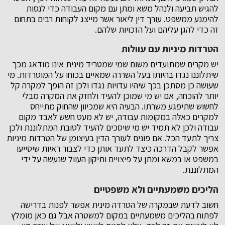
להגיש תביעה ולנהל משא ומתן עם מקום העבודה כדי לנסות
להימנע ממשפט. עורך דין ליאור אשר מייצג לקוחות רבים בתחום
זה כדי להגן עליהם ועל הזכויות שלהם.
הטרדות מיניות עם עוולות
יש מקרים שמתועדים משום שמי שמטריד מינית אינו מודאג מכך
שיתלוננו נגדו בהיותו בעל השררה שמאיים בכוחו על המוטרדות. מי
שעושה כן מסתכן בכך שיהיו עדויות נגדו ולכן זה הופך למקרה קל
יותר להוכחה, אם יש מי שמוכן להעיד ולחזק את המקרה מבלי
לחשוש שתיפגע משרתו. הבעיה היא שמכיוון שהחוק מתייחס
למקרים כאלה במקומות עבודה, יש לא מעט חשש לאבד מקום
עבודה ולכן לא תמיד יש מי שיסכים להעיד לטובת המתלוננת ולכן
צריך לתעד הכל. אם פונים לעורך הדין בעיצומן של הטרדות מיניות
אפשר לקבל הדרכה כיצד לתעד אותן כדי לצבור ראיות שיסייעו
במשפט או במשא ומתן על פיצויים ותיקון העוול שנעשה על ידי
המתלוננת.
הליכים משמעתיים ולא משפטיים
חשוב לדעת שבמקרה של הטרדה מינית אפשר לפנות בדרישה
לפתוח בהליכים משמעתיים במקום למשטרה אבל גם כאן מומלץ