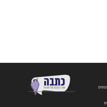
ננסים
ים