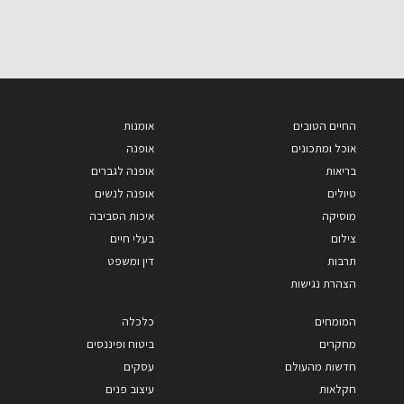
החיים הטובים
אומנות
אוכל ומתכונים
אופנה
בריאות
אופנה לגברים
טיולים
אופנה לנשים
מוסיקה
איכות הסביבה
צילום
בעלי חיים
תרבות
דין ומשפט
הצהרת נגישות
המומחים
כלכלה
מחקרים
ביטוח ופיננסים
חדשות מהעולם
עסקים
חקלאות
עיצוב פנים