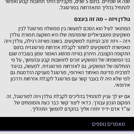
שנה או שנתיים. בתום 5 שנים, מקבלים היתר תושבות קבוע ואפשר
להתחיל בהליך התאזרחות בפורטוגל.
גולדן ויזה – מה זה בעצם
המתואר לעיל הוא הסכם למעשה בין ממשלת פורטוגל לבין
משקיעים פוטנציאליים שהמהמת שלו היא השקעה תמורת גולדן
ויזה – ויזת זהב הניתנת למשקיעים. בשונה מוויזה רגילה, גולדן ויזה
מאפשרת למשקיעים לחתור לקבלת אזרחות פורטוגזית בתום
התקופה הקצובה. היתרון בוויזה מהסוג האמור טמון בעובדה שגם
בני המשפחה של המשקיע זוכים לתושבות קבע ובהמשך, על פי
ההחלטה של המשקיע, גם לאזרחות פורטוגזית. למעשה, בניגוד
למרבית מדינות האיחוד האירופי, פורטוגל מעניקה הזדמנות גם
למי שלא היה לו בעבר קשר עם פורטוגל לקבלת אזרחות ודרכון
אירופאי.
אם יש לך עניין להתחיל בהליכים לקבלת גולדן ויזה לפורטוגל, זה
המקום הנכון עבורך. כדאי ליצור קשר כבר כעת והמומחים של
עו"ד אדם ידיד יחזרו אליך בהקדם להמשך התהליך.
מאמרים נוספים