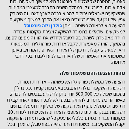
כאמור, המטרה של שלטונות פורטוגל היא למשוך השקעות וכוח
אדם איכותי לפורטוגל. במהלך השנים התברר למעצבי המדיניות
שמשקיעים ישראלים יכולים להביא ברכה לארץ זאת. זה היה רק
עניין של זמן עד שהפורטוגזים מצאו את הדרך למשוך משקיעים.
ההצעה היא לכאורה פשוטה – מתן
גולדן ויזה פורטוגל
למשקיעים ישראלים בתמורה להשקעה ויצירת מקומות עבודה.
הוויזה מאפשרת לשהות בפורטוגל ולחדש את הוויזה מפעם לפעם.
בהמשך, הוויזה מאפשרת לקבל אזרחות פורטוגלית. המשמעות
היא, למעשה, קבלת דרכון של האיחוד האירופי, המרחיב באופן
משמעותי את האפשרות של האוחז בו לנוע ולעבוד בכל רחבי
אירופה.
מהות ההצעה והמשמעות שלה
ההצעה של ממשלת פורטוגל היא פשוטה – אזרחות תמורת
השקעה. ההשקעה יכולה להתבצע באמצעות קניית נכס נדל"ן
בסכום שעולה על 500,000 יורו. ניתן להשקיע בנכסים להשכרה,
כאשר הרוכש מתחייב להחזיק בנכס ולא למכור אותו לאחר קבלת
התושבות. מסלול נוסף הוא השקעה של מיליון יורו ומעלה בחשבון
השקעות בבנק פורטוגזי. האופציה האחרונה היא יצירת לפחות 10
מקומות עבודה במיזם כלכלי או עסק כל שהוא. תמורת ההשקעה
יקבלו המשקיע ובני משפחתו היתר שהייה בפורטוגל, שיוארך בכל