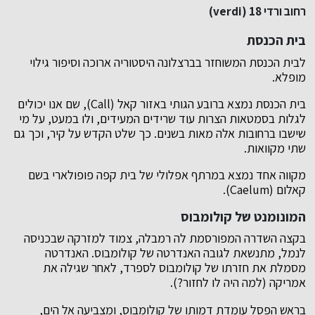
רחוב ורדי verdi) 18)
בית הכנסת
לבית הכנסת המשוחזר בברצלונה היסטוריה ארוכה וסיפור גילוי
מופלא.
בית הכנסת נמצא ברובע הגותי באזור קאל (Call), שם אנו יכולים
לגלות בסמטאות הצרות עוד שרידים המעידים, ולו במעט, על מי
שישבו ברחובות אלה מאות בשנים. כך שלט הקדש על קיר, וכך גם
שתי מקוואות.
מקווה אחד נמצא במרתף אפלולי של בית קפה פופולארי בשם
קאלום (Caelum).
המונומנט של קולומבוס
בקצה השדרה המפורסמת לה רמבלה, צמוד למזרקה שבכניסה
לנמל, מתנשאת לגובה האנדרטה של קולומבוס. האנדרטה
מסמלת את חזרתו של קולומבוס לספרד, לאחר שגילה את
אמריקה (למה היה לו לחזור?).
בראש הפסל עומדת דמותו של קולומבוס, ומצביעה אל הים,