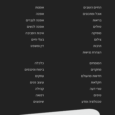
החיים הטובים
אומנות
אוכל ומתכונים
אופנה
בריאות
אופנה לגברים
טיולים
אופנה לנשים
מוסיקה
איכות הסביבה
צילום
בעלי חיים
תרבות
דין ומשפט
הצהרת נגישות
המומחים
כלכלה
מחקרים
ביטוח ופיננסים
חדשות מהעולם
עסקים
חקלאות
עיצוב פנים
טורי דעה
קהילה
טיפים
רפואה
טכנולוגיה ומדע
שיפוצים