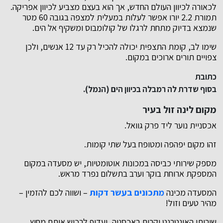
לכאורה לכיוון העולם החדש, אך הוא בעצם מצביע לכיוון אפריקה.
תמורת 2.2 יורו אפשר לעלות במעלית למצפה בגובה 60 מטר
שנמצא בדיוק מתחת לרגלו של קולומבוס ומשקיף אל הים.
שימו לב, קומת התצפית יכולה להכיל רק עד 12 אנשים, ולכן
צפויים תורים ארוכים במקום.
כתובת
בסוף שדרת לה רמבלה בכיוון הים (הנמל).
מקום לינה זול בעיר
אכסניית נוער ליד פרק גוואל.
זהו מקום יפהפה ומטופח בעל שתי קומות.
מספק שירותי כביסה במכונות אוטומטיות, יש מסעדה במקום
המספקת ארוחת בוקר וערב בתשלום נפרד מראש.
המסעדה מכינה
מתכונים בעשר דקות
– ושווה לכם להזמין –
מהיר טעים וזול!
שירותי האינטרנט יקרים באכסניה, ועדיף לרכוש אותם מחוץ