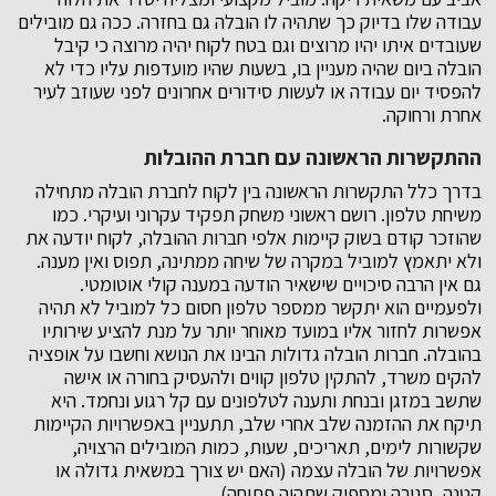
עבודה שלו בדיוק כך שתהיה לו הובלה גם בחזרה. ככה גם מובילים
שעובדים איתו יהיו מרוצים וגם בטח לקוח יהיה מרוצה כי קיבל
הובלה ביום שהיה מעניין בו, בשעות שהיו מועדפות עליו כדי לא
להפסיד יום עבודה או לעשות סידורים אחרונים לפני שעוזב לעיר
אחרת ורחוקה.
ההתקשרות הראשונה עם חברת ההובלות
בדרך כלל התקשרות הראשונה בין לקוח לחברת הובלה מתחילה
משיחת טלפון. רושם ראשוני משחק תפקיד עקרוני ועיקרי. כמו
שהוזכר קודם בשוק קיימות אלפי חברות ההובלה, לקוח יודעה את
ולא יתאמץ למוביל במקרה של שיחה ממתינה, תפוס ואין מענה.
גם אין הרבה סיכויים שישאיר הודעה במענה קולי אוטומטי.
ולפעמיים הוא יתקשר ממספר טלפון חסום כל למוביל לא תהיה
אפשרות לחזור אליו במועד מאוחר יותר על מנת להציע שירותיו
בהובלה. חברות הובלה גדולות הבינו את הנושא וחשבו על אופציה
להקים משרד, להתקין טלפון קווים ולהעסיק בחורה או אישה
שתשב במזגן ובנחת ותענה לטלפונים עם קל רגוע ונחמד. היא
תיקח את ההזמנה שלב אחרי שלב, תתעניין באפשרויות הקיימות
שקשורות לימים, תאריכים, שעות, כמות המובילים הרצויה,
אפשרויות של הובלה עצמה (האם יש צורך במשאית גדולה או
קטנה, סגורה ומספיק שתהיה פתוחה).