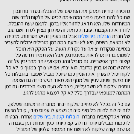
מזכירה יסודית תארגן את הפרטים של ההובלה בסדר נוח ונכון
שתוכל לתת הצעת מחיר המתאימה לכיס של הלקוח ולדרישות
המיוחדות שלו. היא תדאג לחזור אליו בזמן, לתאם שעת ההובלה,
לחדד את הקצבות. עובדת כזאת זה פיתרון מצוין לסדר ושם טוב
של חברת
הובלות בירושלים
אבל גם בעניין זה יש חסרונות. מזכירה
לא נמצאת בשטח, היא לא יודעת כמה זמן מובילים יכולים להעביר
בנסיעה מנקודת יציאה עד נקודת הגעה. על הפקק היא תוכל
לשמוע ברדיו או לראות באינטרנט, אבל היא תמיד תדעה על
קיצורי דרך אפשריים. גם מוביל ונהג מקצועי יותר מהר יבין על זה
איזה שכונה או בניין מדובר. הוא יבחין אם יש צורך במנוף כי לא כל
לקוח יכול להאריך את העניין כמו שיוכל מוביל שעובד בהובלות כל
יום במשך שנים. עניין של מנוף הוא מאוד רגיש כי זה גם הוצאה
נוספת שלקוח לא חשב עלייה, מצב לא נעים משני הצדדים וגם זמן
המתנה למנופאי שבדרך כלל לא קל למצוא מרגע לרגע.
עם כל זה בכלל לא מחייב שלקוח יבחר מחברה הראשונה שטלפן.
לזה יכולות להיות כל מיני סיבות: נשמע לו עמוס מידי, קיבל הצעת
מחיר אטרקטיבית בחברת
הובלות קטנות בירושלים
אחרת, הבטיחו
לו כמות מובילים יותר גדולה, קצת יותר כסף ופחות זמן בעבודה
או שגם קורה שלקוח לא רושם את המספר טלפון של המוביל