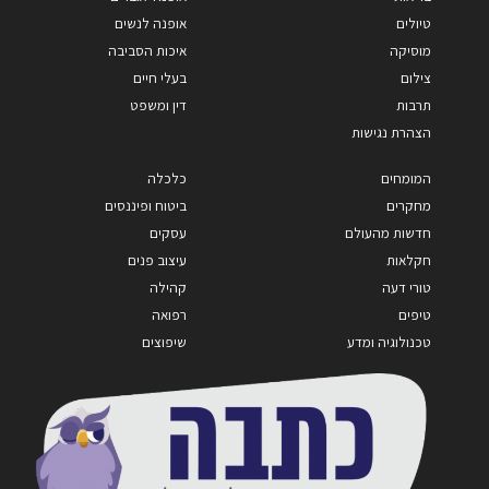
טיולים
אופנה לנשים
מוסיקה
איכות הסביבה
צילום
בעלי חיים
תרבות
דין ומשפט
הצהרת נגישות
המומחים
כלכלה
מחקרים
ביטוח ופיננסים
חדשות מהעולם
עסקים
חקלאות
עיצוב פנים
טורי דעה
קהילה
טיפים
רפואה
טכנולוגיה ומדע
שיפוצים