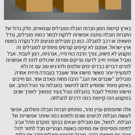
בארץ קיימות המון חברות הובלה ומובילים עצמאיים. חלק גדול של
החברות הובלה נותנת אפשרות ללקוח לבחור כמות מובילים, גודל
משאית או רכב להובלה. כמו כן מובילים מגיעים לכל נקודה בשטח
ארץ ישראל. אומנם לא קיימים קורסים מיוחדים למובילים זה
מקצוע לא פשוט, צורך הרבה כוח פיזי, אנרגיות, רצון לעבוד. אבל
מוביל אמיתי חייב לדעת טריקים וסודות שיכולים לתת לו אפשרות
להרים דברים כבדים ימים שלמים ולהרגיש טוב עם זה ולא
להתעייף יותר מאשר מישהו אחר שעובד בעבודה פיזית אחרת.
מובילים "שוברים את הגב" הרבה פחות מאדם אחר. הם חייבים
באימון מיוחד שמסייע להם להישאר בהובלות עד הגיל הזהב. אם
מישהו מתחיל לעבוד בהובלות מגיל צעיר ממשיך לאורך שנים.
במקצוע הזה קיימות כמה דרכים להצלחה.
אלה שתופסים עניין מהר, פותחים חברות הובלה משלהם, אפשר
לעשות הובלות לכיוונים שונים ולחפש כמה שיותר אפשריות של
הובלות. למשל, אם מובילים יוצאים בבוקר מוקדם מתל אביב
לחיפה ומסיימים את מסימה בשעות הצהריים חבל לחזור לתל
אביב עם משאית ריקה. מוביל מקצועי ומצליח יסדר את הלוח