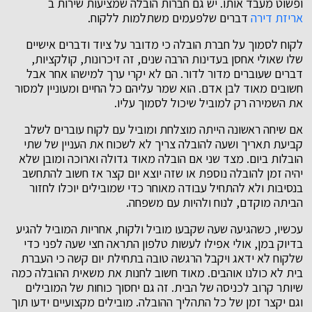
ופשוט מעבד אותו. יש גם חברות הובלה שמציעות שירות ב
אריזת דירה
דברים שלפעמים משתלמות ללקוח.
לקוח לסמוך על חברת הובלה כי מדובר על ציוד ודברים אישיים
שלו שאולי אחסן בעדינות הרבה שנים, זה זיכרונות, קולקציות,
דברים שעוברים מדור לדור. הם לא יקרי ערך למישהו אחר אבל
חשובים מאוד לבן אדם. הוא שמר עליהם כל החיים ומעוניין למסור
את השמירה רק למוביל שיכול לסמוך עליו.
אם שיחה ראשונה הייתה מוצלחת ומוביל עם לקוח עוברים לשלב
קביעת תאריך ושעה להובלה צריך לא לשכוח את העניין של שתי
הובלות ביום. מצד שני אם הובלה מאוד גדולה וארוכה ומובן שלא
יהיה זמן להובלה נוספת או שזה יוצא יום קצר אז חשוב להתחשב
בנסיבות ולא להתחיל עבודה מאוחר כדי שמובילים יוכלו לחזור
הביתה מוקדם, לנוח ולהיות עם משפחה.
עכשיו, כשהגיעה שעה שקבעו מוביל ולקוח, אחריות המוביל להגיע
בדיוק במן, אולי אפילו לעשות טלפון התראה חצי שעה לפני כדי
שלקוח לא ידאג ויקבל הרגשה טובה בתחילת יום קשה כי העברת
בית לא כולנו אוהבים. מאוד חשוב לחנות את משאית ההובלה כמה
שיותר קרוב לכניסה של הבית. זה גם יחסוך כוחות של המובילים
וגם יקצר זמן של כל התהליך ההובלה. מובילים מקצועיים ידעו תוך