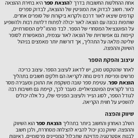
אחת ההחלטות החשובות בדרך ל
הוצאת ספר
היא בחירת ההוצאה
לאור. חשוב לבדוק את המוניטין של ההוצאה, לבדוק ספרים
קודמים שיצאו לאור דרכם ולקרוא ביקורות של סופרים אחרים.
שותפות נכונה עם הוצאה לאור יכולה לפתוח דלתות רבות ולהשפיע
על הפוטנציאל המסחרי של הספר. לבד מהמו"לים המסורתיים,
קיימות גם אפשרויות של הוצאה לאור עצמית, המאפשרת לסופר
שליטה מלאה על התהליך, אך דורשות יותר מאמצים בניהול
השיווק וההפצה.
עיצוב והפקת הספר
לאחר שהטקסט מוכן, יש לדאוג לעיצוב הספר. עיצוב כריכה
מרשים ופריסת דפים נוחה לקריאה הם חלקים חשובים בתהליך
הוצאת ספר
. עטיפת ספר טובה משקפת את התוכן ומעבירה מסר
ברור לקוראים הפוטנציאליים. מעבר לכך, קיימת גם חשיבות רבה
לגודל הספר, לסוג הנייר ולעיצוב הפנימי שלו, כל אלה יכולים
להשפיע על חווית הקריאה.
שיווק והפצה
השלב האחרון והחשוב ביותר בתהליך
הוצאת ספר
הוא השיווק
וההפצה. שיווק נכון יכול להביא להצלחה מסחררת, ולכן חשוב
לבנות אסטרטגיה מדויקת שתכלול קמפיינים פרסומיים, ראיונות