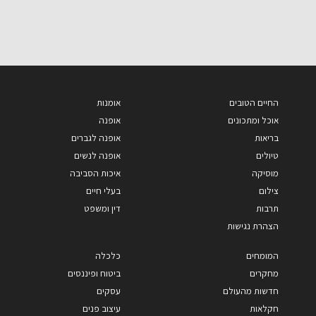
החיים הטובים
אומנות
אוכל ומתכונים
אופנה
בריאות
אופנה לגברים
טיולים
אופנה לנשים
מוסיקה
איכות הסביבה
צילום
בעלי חיים
תרבות
דין ומשפט
הצהרת נגישות
המומחים
כלכלה
מחקרים
ביטוח ופיננסים
חדשות מהעולם
עסקים
חקלאות
עיצוב פנים