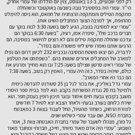
רק לפני שבועיים, ב-13 באוגוסט, צוין יום הולדתו של עמרי אחרק,
הי"ד. עמרי היה בפסטיבל נובה בשבעה באוקטובר וכשהחלה
מתקפת הטילים והמתקפה הרצחנית של חמאס, הוא ניסה להימלט
מהתופת, אך למרבה הצער המחבלים השיגו אותו.
"עמרי יצא למסיבה בנובה, הגיע לשם בשעה 3:30 לנות בוקר עם
חברים ברכב שלו", סיפרה אמו, רעיה, "בשעה 6:30 בבוקר הם
עדכנו שהחלה מתקפת טילים והם לא רוצים להישאר במסיבה. הם
הרגיעו אותנו ואמרו שיש ליווי משטרה והם בסדר".
לדבריה, הם יצאו משטח המסיבה ובכביש 232 לכיוון דרום הם נפלו
למארב של המחבלים ארורים שטווחו בהם. "כשפתחנו את הטלפון
של עמרי ראינו סרטון שצילם בשעה 7:25 ובו הוא מחייך ומרגיע את
כולם, שיהיה בסדר, כזה היה עמרי , האמין רק בטוב. בשעה 7:38
הם כבר היו אחרי המארב".
עמרי גדל באליכין, אח בכור לגל בן 25 סטודנט להנדסה כימית
ולמיטל בת 20 נגדת המשרתת בקבע. הוא למד בבית ספר היסודי
משגב בקיבוץ גבעת חיים איחוד ובוגר תיכון רופין בעמק חפר. הוא
שירת כלוחם בעורב גבעתי ולאחר הצבא יצא לטיול 7 חודשים
למזרח הרחוק, כשחזר מהטיול, החל לעבוד בצוות 3 כמאבטח
בחברת NSO, שם עבד עמרי כשלוש שנים.
גל פורן, מנהלו לשעבר של עמרי בחברת האבטחה צוות 3, אמר
השבוע: "עמרי היה אדם מאוד מיוחד, חייכן, חברותי ומחובר מאוד
לספורט. היתה תקופה שהוא היה פצוע בשל משחק כדורגל והוא