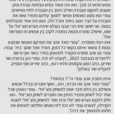
ממש התאכזב מכך. הוא היה מאוד גמיש מבחינת עבודה ונתן
מעצמו למקום העבודה ושילב היטב בין העבודה לחייו האישיים.
עמרי הוא מסוג האנשים אפשר לסמוך עליהם ותמיד עשה את
העבודה על הצד הטוב ביותר ומכל הלב. והוא היה אחד מהבולטים
בצוות. אני חושב שזה הכי טבעי בעולם שיהיה מגרש פוצ'יוולי על
שמו, שישלב ספורט והנאה במטרה לקרב בין אנשים וזו המורשת
שלו".
אמו רעיה מספרת: "עמרי מאד אהב את המרקם האנושי שנמצא
בצוות 3 ונשאר איתם בקשר כל הזמן. תמיד אמר שהם 'בית' עבורו.
עמרי גם אהב ספורט והקפיד להתאמן בחדר כושר ואף נרשם
ללימודים בנובמבר 2023 , לצערנו לא זכה. עמרי ניגן בגיטרה ושר
שירים, כתב המון טקסטים מלאי רגש , כתב שירים ואף הספיק
להקליט שיר באולפן".
איזה תחביב אהב עמרי הי"ד במיוחד?
"עמרי מאד אהב את הכדור, הים , החוף וחברים ובכלל אנשים
והשילוב בין כולם חיבר אותו למשחק פוצ'יוולי . עמרי האמין שכל
אחד יכול לשחק ותמיד הזמין את החברים לשחק פוצ'יוולי . הוא
חלם להקים מגרש פוצ'יוולי ובית ספר למשחק פוצ'יוולי לטובת
הקהילה, לצערנו עמרי לא זכה לזה ואנחנו החלטנו להגשים את
חלומו ולהמשיך את דרכו".