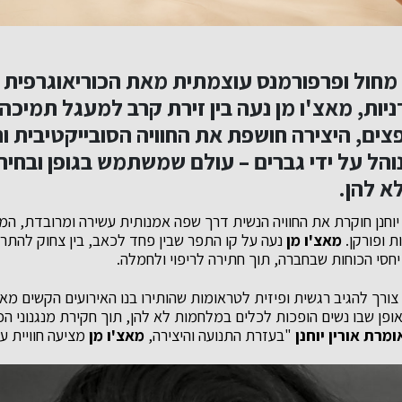
 מחול ופרפורמנס עוצמתית מאת הכוריאוגרפית 
יות,
מאצ'ו מן
נעה בין זירת קרב למעגל תמיכה.
צים, היצירה חושפת את החוויה הסובייקטיבית 
הל על ידי גברים – עולם שמשתמש בגופן ובחיר
א להן.
ין יוחנן חוקרת את החוויה הנשית דרך שפה אמנותית עשירה ומרובדת, 
ת ופורקן.
מאצ'ו מן
נעה על קו התפר שבין פחד לכאב, בין צחוק להתר
חסי הכוחות שבחברה, תוך חתירה לריפוי ולחמלה.
ורך להגיב רגשית ופיזית לטראומות שהותירו בנו האירועים הקשים מא
פן שבו נשים הופכות לכלים במלחמות לא להן, תוך חקירת מנגנוני הכ
ומרת אורין יוחנן
"בעזרת התנועה והיצירה,
מאצ'ו מן
מציעה חוויית עי