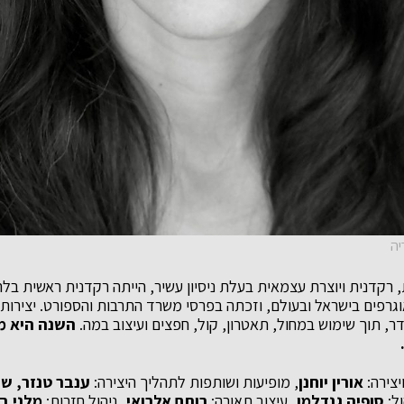
יה
, רקדנית ויוצרת עצמאית בעלת ניסיון עשיר, הייתה רקדנית ראשית בל
וגרפים בישראל ובעולם, וזכתה בפרסי משרד התרבות והספורט. יצירותי
ר, תוך שימוש במחול, תאטרון, קול, חפצים ועיצוב במה.
יצירה:
אורין יוחנן
, מופיעות ושותפות לתהליך היצירה:
ענבר טנזר, שח
ול:
סופיה גנדלמן
,
עיצוב תאורה:
רותם אלרואי
,
ניהול חזרות:
מלני בר