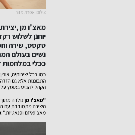
צילום: אפרת מזור
מאצ'ו מן
,יצירת
יוחנן
לשלוש רקדנ
טקסט, שירה וחפ
נשים בעולם המנו
ככלי במלחמות ל
כמו בכל יצירותיה, אור
התבוננות אלא גם הזדהו
הקהל להביט באומץ על י
"מאצ'ו מן
נולדה מתוך צ
היצירה מתמודדת עם האו
מאצ'ואיזם ופנאטיות."
א