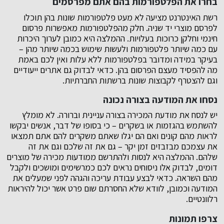
בחרו את הפלטפורמות בהם אתם מפרסמים
רשת האינטרנט מציעה לא מעט פלטפורמות שונות בהן תוכלו
לפרסם מוצרי יד שניה. חלק מהפלטפורמות מאפשרות פרסום
חינמי וחלקן כרוכות בעלויות. ההמלצה היא כמובן לערוך היכרות
עם כמה שיותר פלטפורמות ולעשות שימוש בכמה שיותר מהן –
בעיקר במידה ומדובר בפלטפורמות ללא עלות ואין לכם באמת
מה להפסיד מעצם הפרסום בהן. כדאי לבדוק גם אתרים ייעודיים
וגם להצטרף לקבוצות שונות ברשתות החברתיות.
נסחו את המודעה בצורה נכונה
יש לנסח את מודעת המכירה בצורה עניינית וברורה. לא מומלץ
להשתמש בהגזמות או בשקרים – כי בסופו של דבר, אנשים יבקשו
לראות מהם קונים ואם הם יגלו שאתם משקרים להם אתם תמצאו
את עצמכם מבזבזים זמן יקר – גם את זה שלכם וגם את זה
שלהם. ההמלצה היא לנסות ולהתרשם ממודעות מכירה של מוצרים
דומים, לבדוק אלו ניסוחים נראים לכם כמרשימים ומושכים ולקבל
מהם השראה. כדאי לבצע עבודת עריכה והגהה לפני שמעלים את
המודעה וכמובן, לוודא שלא החסרתם שום פרט אשר יכול להיראות
רלוונטיים.
צרפו תמונות