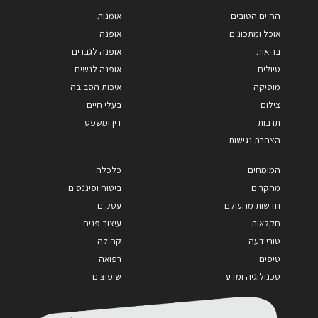
החיים הטובים
אומנות
אוכל ומתכונים
אופנה
בריאות
אופנה לגברים
טיולים
אופנה לנשים
מוסיקה
איכות הסביבה
צילום
בעלי חיים
תרבות
דין ומשפט
הצהרת נגישות
המומחים
כלכלה
מחקרים
ביטוח ופיננסים
חדשות מהעולם
עסקים
חקלאות
עיצוב פנים
טורי דעה
קהילה
טיפים
רפואה
טכנולוגיה ומדע
שיפוצים