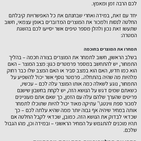
לכם הרבה זמן ומאמץ.
יחד עם זאת, במידה ואחרי שבחנתם את כל האפשרויות קיבלתם
החלטה לנסות ולמכור את המוצרים המדוברים באופן עצמאי, חשוב
שתעשו זאת נכון ולהלן מספר טיפים אשר יסייעו לכם בהשגת
המטרה:
תמחרו את המוצרים בחוכמה
בשלב הראשון, חשוב לתמחר את המוצרים בצורה חכמה – בהליך
התמחור, יש להתחשב במספר פרמטרים כגון: מצב המוצר – האם
הוא כמו חדש, האם הוא במצב סביר או האם המצב שלו כבר רחוק
מלהיות מה שהיה בהתחלה.. פרמטר נוסף אשר יכול להשפיע על
התמחור, נוגע לשאלה כמה אותו המוצר עלה לכם – עכשיו,
כשאתם שמים דגש על הנושא הזה, יש לקחת בחשבון שישנם
פריטים שהערך שלהם עלה עם הזמן, כך שאם אתם מעוניינים
למכור ספת ווינטג\' עתיקה מאוד יכול להיות שתוכלו לתמחר
אותה במחיר שיהיה אף גבוה יותר ממה שהיא עלתה לכם – כך
שכדאי לבדוק את הנושא הזה. כמובן, שכדאי לקבל החלטה אם
תהיו מוכנים להתגמש על המחיר הראשוני – ובמידה וכן, מהו הגבול
שלכם.