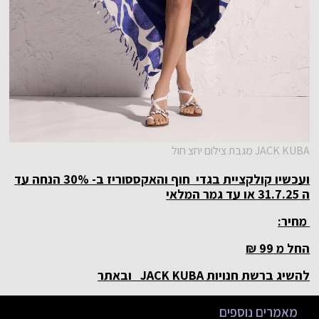
JACK KUBA מגבת צילום יחצ חול
ועכשיו קולקציית בגדי חוף והאקססוריז ב- 30% הנחה עד
ה 31.7.25 או עד גמר המלאי
מחיר:
החל מ 99 ₪
להשיג ברשת חנויות JACK KUBA ובאתר
מאמרים נוספים