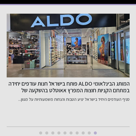
המותג הבינלאומי ALDO פותח בישראל חנות עודפים יחידה
במתחם הקניות חוצות המפרץ אאוטלט בהשקעה של
ב
כ-800 אלף שקל
סניף העודפים היחיד בישראל יציע הטבות והנחות משמעותיות על מגוון...
ב