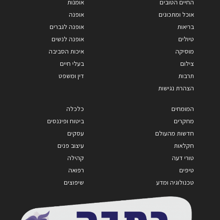
החיים הטובים
אומנות
אוכל ומתכונים
אופנה
בריאות
אופנה לגברים
טיולים
אופנה לנשים
מוסיקה
איכות הסביבה
צילום
בעלי חיים
תרבות
דין ומשפט
הצהרת נגישות
המומחים
כלכלה
מחקרים
ביטוח ופיננסים
חדשות מהעולם
עסקים
חקלאות
עיצוב פנים
טורי דעה
קהילה
טיפים
רפואה
טכנולוגיה ומדע
שיפוצים