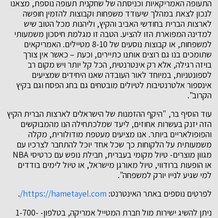
התעופה האמריקאיות וכניסתה של שחקנית תעופה נוספת, מצאנו
לנכון לצאת במהלך שיעודד משפחות וקבוצות להזמין חופשה
לארצות הברית בחודשי האביב והקיץ, וליהנות מכל הטוב שיש
למדינה המפוארת הזו להציע. הטבה זו מגלמת חיסכון משמעותי
למשפחות, או קבוצות נוסעים של 8-10 מטיילים. האמריקאים
שתומכים בנו גם רוצים אותנו כתיירים, וכעת – כאשר אין צורך
בויזה רגילה, אלא רק אינטרנטית, הכל קל יותר ויש מקום רב
לספונטניות, במיוחד לאור העובדה שאנו היחידים שמציעים
אינספור אלטרנטיבות לטיולים מובטחים גם בחג הפסח וגם בקיץ
הקרוב".
עוד הוסיף בר, "היקף ההזמנות של הישראלים לארצות הברית הקיץ
הזה יזנק בעשרות אחוזים, ליעד שמלכתחילה הנו מהמבוקשים
והפופולאריים ביותר. אנו מציעים מעטפת מודולורית, מקלה
משמעותית על הלקוחות כך שכל אחד יוכל להתחבר לצרכיו עם
מגוון מוצרים- טיול מקומי בעברית, חבילת נופש עם כרטיסי NBA
או הופעות ברודווי, טיול מאורגן מישראל, או טיול לימים בודדים
למי שגיע לנייו יורק למשפחה".
לפרטים נוספים באתר האינטרנט:
https://hametayel.com/
.
ניתן להשיג ישירות מול חברת המטייל אמריקה, בטלפון- 1-700-