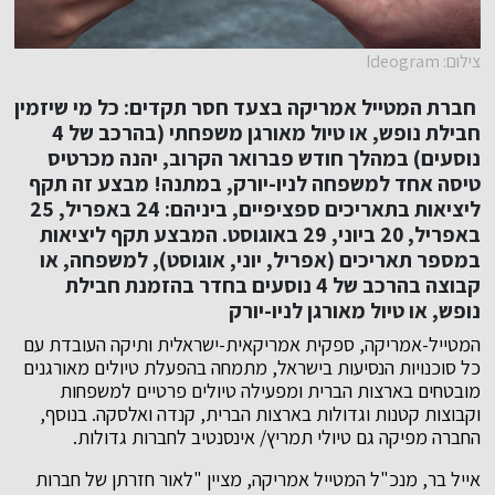
צילום: Ideogram
חברת המטייל אמריקה בצעד חסר תקדים: כל מי שיזמין
חבילת נופש, או טיול מאורגן משפחתי (בהרכב של 4
נוסעים) במהלך חודש פברואר הקרוב, יהנה מכרטיס
טיסה אחד למשפחה לניו-יורק, במתנה! מבצע זה תקף
ליציאות בתאריכים ספציפיים, ביניהם: 24 באפריל, 25
באפריל, 20 ביוני, 29 באוגוסט. המבצע תקף ליציאות
במספר תאריכים (אפריל, יוני, אוגוסט), למשפחה, או
קבוצה בהרכב של 4 נוסעים בחדר בהזמנת חבילת
נופש, או טיול מאורגן לניו-יורק
המטייל-אמריקה, ספקית אמריקאית-ישראלית ותיקה העובדת עם
כל סוכנויות הנסיעות בישראל, מתמחה בהפעלת טיולים מאורגנים
מובטחים בארצות הברית ומפעילה טיולים פרטיים למשפחות
וקבוצות קטנות וגדולות בארצות הברית, קנדה ואלסקה. בנוסף,
החברה מפיקה גם טיולי תמריץ/ אינסנטיב לחברות גדולות.
אייל בר, מנכ"ל המטייל אמריקה, מציין "לאור חזרתן של חברות