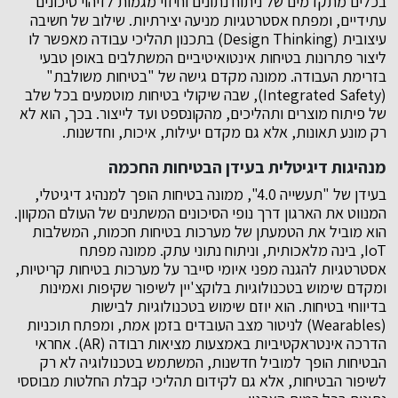
בכלים מתקדמים של ניתוח נתונים וחיזוי מגמות לזיהוי סיכונים
עתידיים, ומפתח אסטרטגיות מניעה יצירתיות. שילוב של חשיבה
עיצובית (Design Thinking) בתכנון תהליכי עבודה מאפשר לו
ליצור פתרונות בטיחות אינטואיטיביים המשתלבים באופן טבעי
בזרימת העבודה. ממונה מקדם גישה של "בטיחות משולבת"
(Integrated Safety), שבה שיקולי בטיחות מוטמעים בכל שלב
של פיתוח מוצרים ותהליכים, מהקונספט ועד לייצור. בכך, הוא לא
רק מונע תאונות, אלא גם מקדם יעילות, איכות, וחדשנות.
מנהיגות דיגיטלית בעידן הבטיחות החכמה
בעידן של "תעשייה 4.0", ממונה בטיחות הופך למנהיג דיגיטלי,
המנווט את הארגון דרך נופי הסיכונים המשתנים של העולם המקוון.
הוא מוביל את הטמעתן של מערכות בטיחות חכמות, המשלבות
IoT, בינה מלאכותית, וניתוח נתוני עתק. ממונה מפתח
אסטרטגיות להגנה מפני איומי סייבר על מערכות בטיחות קריטיות,
ומקדם שימוש בטכנולוגיות בלוקצ'יין לשיפור שקיפות ואמינות
בדיווחי בטיחות. הוא יוזם שימוש בטכנולוגיות לבישות
(Wearables) לניטור מצב העובדים בזמן אמת, ומפתח תוכניות
הדרכה אינטראקטיביות באמצעות מציאות רבודה (AR). אחראי
הבטיחות הופך למוביל חדשנות, המשתמש בטכנולוגיה לא רק
לשיפור הבטיחות, אלא גם לקידום תהליכי קבלת החלטות מבוססי