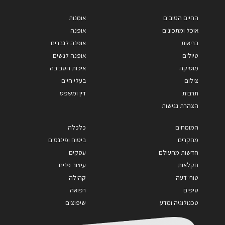
החיים הטובים
אומנות
אוכל ומתכונים
אופנה
בריאות
אופנה לגברים
טיולים
אופנה לנשים
מוסיקה
איכות הסביבה
צילום
בעלי חיים
תרבות
דין ומשפט
הצהרת נגישות
המומחים
כלכלה
מחקרים
ביטוח ופיננסים
חדשות מהעולם
עסקים
חקלאות
עיצוב פנים
טורי דעה
קהילה
טיפים
רפואה
טכנולוגיה ומדע
שיפוצים