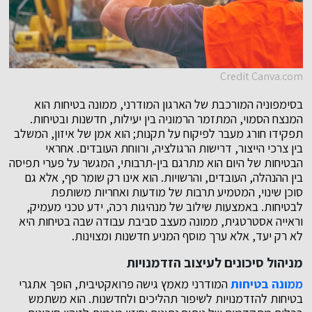
Credit Canva.com
בסימפוניה המורכבת של הארגון המודרני, ממונה בטיחות הוא
המנצח הסמוי, המתזמר הרמוניה בין יעילות, חדשנות ובטיחות.
תפקידו חורג מעבר לפיקוח על תקנות; הוא אמן של איזון, המשלב
בין צרכי הייצור, דרישות הרגולציה, ורווחת העובדים. אחראי
הבטיחות של היום הוא מתרגם בין-תרבותי, המגשר על פערי תפיסה
בין ההנהלה, העובדים, והרשויות. הוא אינו רק שומר סף, אלא גם
סוכן שינוי, המטמיע תרבות של מודעות ואחריות משותפת
לבטיחות. באמצעות שילוב של מנהיגות רכה, ידע טכני מעמיק,
וראייה אסטרטגית, ממונה מעצב סביבת עבודה שבה בטיחות היא
לא רק יעד, אלא ערך מוסף המניע חדשנות ומצוינות.
מניהול סיכונים לעיצוב הזדמנויות
ממונה בטיחות
המודרני מאמץ גישה פרואקטיבית, הופך אתגרי
בטיחות להזדמנויות לשיפור תהליכים ולחדשנות. הוא משתמש