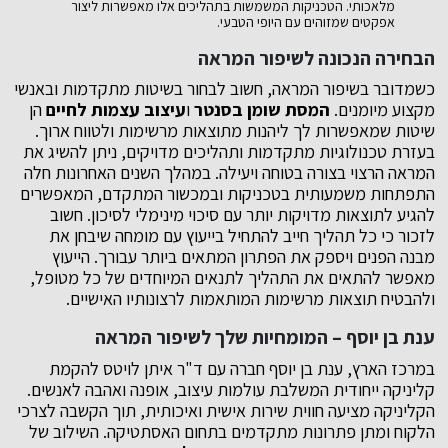
מלאכותי. הטכניקות המשמשות בתהליכים אלו מאפשרות ליצור
אפקטים שמזוהים עם היופי הטבעי.
הבחירה הנכונה לשיפור המראה
כשמדובר בשיפור המראה, חשוב לבחור בשיטות מתקדמות ובאנשי
מקצוע מיומנים.
המסת שומן בסנטר
ו
עיצוב עצמות לחיים
הן
שיטות שמאפשרות לך ליהנות מתוצאות מרשימות ולטווח ארוך.
בעזרת טכנולוגיות מתקדמות ותהליכים מדויקים, ניתן להשיג את
המראה הרצוי בצורה בטוחה ויעילה. במהלך השנים האחרונות חלה
התפתחות משמעותית בטכניקות ובמכשור המתקדם, המאפשרים
להגיע לתוצאות מדויקות יותר עם סיכוי מינימלי לסיכון. חשוב
לזכור כי כל תהליך חייב להתחיל בייעוץ עם מומחה שיבחן את
מבנה הפנים ויספק את הפתרון המתאים ביותר עבורך. הייעוץ
מאפשר להתאים את התהליך לתנאים המיוחדים של כל מטופל,
ולהבטיח תוצאות מרשימות המותאמות לרצונותיו האישיים.
ענת בן יוסף – המומחיות שלך לשיפור המראה
במרכז הארץ, ענת בן יוסף חברה עם ד"ר איתן לויטס להקמת
קליניקה ייחודית המשלבת עולמות עיצוב, אופנה ואהבה לאנשים.
הקליניקה מציעה חווית שירות אישית ואיכותית, תוך הקשבה לצרכי
הלקוח ומתן פתרונות מתקדמים בתחום האסתטיקה. השילוב של