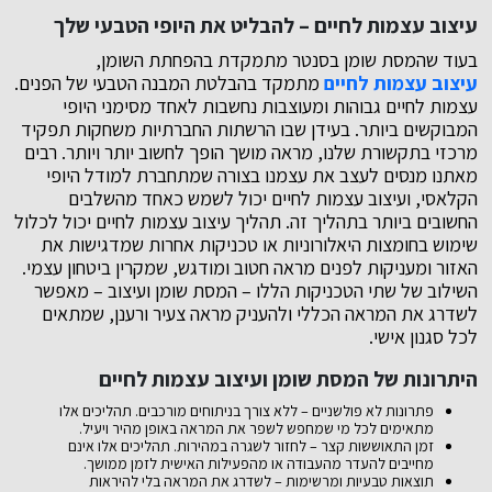
עיצוב עצמות לחיים – להבליט את היופי הטבעי שלך
בעוד שהמסת שומן בסנטר מתמקדת בהפחתת השומן,
עיצוב עצמות לחיים
מתמקד בהבלטת המבנה הטבעי של הפנים.
עצמות לחיים גבוהות ומעוצבות נחשבות לאחד מסימני היופי
המבוקשים ביותר. בעידן שבו הרשתות החברתיות משחקות תפקיד
מרכזי בתקשורת שלנו, מראה מושך הופך לחשוב יותר ויותר. רבים
מאתנו מנסים לעצב את עצמנו בצורה שמתחברת למודל היופי
הקלאסי, ועיצוב עצמות לחיים יכול לשמש כאחד מהשלבים
החשובים ביותר בתהליך זה. תהליך עיצוב עצמות לחיים יכול לכלול
שימוש בחומצות היאלורוניות או טכניקות אחרות שמדגישות את
האזור ומעניקות לפנים מראה חטוב ומודגש, שמקרין ביטחון עצמי.
השילוב של שתי הטכניקות הללו – המסת שומן ועיצוב – מאפשר
לשדרג את המראה הכללי ולהעניק מראה צעיר ורענן, שמתאים
לכל סגנון אישי.
היתרונות של המסת שומן ועיצוב עצמות לחיים
פתרונות לא פולשניים – ללא צורך בניתוחים מורכבים. תהליכים אלו
מתאימים לכל מי שמחפש לשפר את המראה באופן מהיר ויעיל.
זמן התאוששות קצר – לחזור לשגרה במהירות. תהליכים אלו אינם
מחייבים להעדר מהעבודה או מהפעילות האישית לזמן ממושך.
תוצאות טבעיות ומרשימות – לשדרג את המראה בלי להיראות