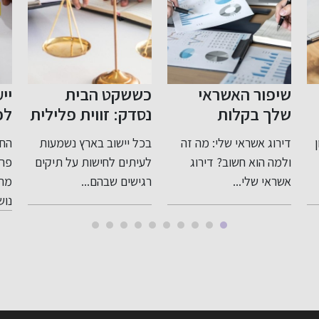
כששקט הבית
ייעוץ לפני פרישה
צע
נסדק: זווית פלילית
לפנסיה: תכנון חכם
שו
רגישה ומדויקת
לעתיד בטוח
בי
בכל יישוב בארץ נשמעות
החשיבות של ייעוץ לפני
לעבירות בתוך
לעיתים לחישות על תיקים
פרישה לפנסיה כאשר
המשפחה
רגישים שבהם...
מתקרבים לגיל פרישה,
למת
נושא...
מרש