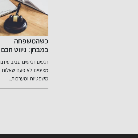
כניות
כשהמשפחה
שיפור האשראי
 מס
במבחן: ניווט חכם
שלך בקלות
חשוב
בסכסוכי ירושה
ות עבירות
רגעים רגישים סביב עיזבון
דירוג אשראי שלי: מה זה
ותכנון צוואה נכון
אים
מציפים לא פעם שאלות
ולמה הוא חשוב? דירוג
שים
משפטיות ומערכות...
אשראי שלי...