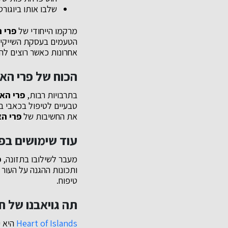
שלבו אותו ביוגור
מרקמו הייחודי של
פרי 
הטעמים בעסקת השייקים 
אחרונות כאשר רוצים להו
הכוח של פרי האנ
בתרבויות רבות,
פרי האנ
טבעיים לטיפול בכאבי ב
את החשיבות של
פרי הא
עוד שימושים בפי
מעבר לשילובו בתזונה,
פ
ותכונות ההגנה על העור 
טיפוח.
תה גויאבנו של חברת  Islands
Heart of Islands
היא י