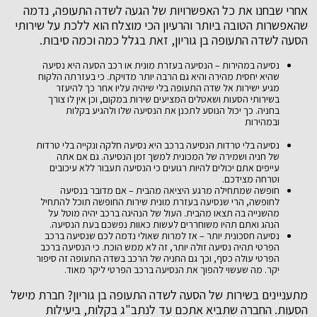
אחרי שבחנו את כל האפשרויות של הגעה לשדה התעופה, נדמה
שהאפשרות הטובה ביותר והרעיון הכי מוצלח הוא ללכת על שירותי
הסעה לשדה התעופה בן גוריון, זאת בגלל כמה וכמה סיבות.
נסיעה במהירות – הנסיעה בעזרת מונית או רכב הסעה היא נסיעה
שהיא יחסית מהירה והיא גם הרבה יותר מדויקת. כי בעזרתה הלקוח
מגיע ישירות אל שדה התעופה בלי שיהיה עליו אחר כך להיעזר
בשירותי הסעות ושאטלים המציעים שירות במקום, וכן אין לו צורך
בחניה. כך יכול הנוסע לתכנן את הנסיעה שלו ולהגיע בקלות
ובמהירות
נסיעה בלי טרדות הנסיעה ברכב היא נסיעה חלקה ונקייה בלי טרדות
של חניה ושמירה של המכונית למשך זמן הנסיעה. גם אם אתה
עייפים אתם יכולים להיות רגועים כי הנסיעה תעבור ללא עיכובים
וטרחה מצידכם.
חופשה שמתחילה מרגע היציאה מהבית – אם מדובר בנסיעה
לחופשה, הרי שנסיעה בעזרת מונית שירות החופשה תוכל להתחיל
מהשנייה בה תצאו מהבית. העול של הנהיגה ברכב יהיה מוטל על
הנהג ואתם תהיו משוחררים לעשות כאוות נפשכם בעת הנסיעה.
נסיעה חסכונית יותר – אז למרות שאולי נדמה לכם שנסיעה ברכב
הפרטי תהיה נסיעה זולה יותר, זה לא ממש הוכח. כי הנסיעה ברכב
הפרטי עולה כסף, וכך גם החניה של הרכב בשדה התעופה זה סיפור
יקר. מה שעשוי להפוך את הנסיעה ברכב הפרטי ליקר מאוד.
מתעניינים בשירות של הסעה לשדה התעופה בן גוריון? חברת מישל
הסעות. החברה שתביא אתכם עד לנתב"ג בקלות, ביעילות