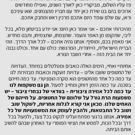
פז עליו השלום, מביקוריי כאן לאורך השנים, ואפילו מחודשים
ארוכים בהם בנו שירת כאן יחד עם חבריו מהצנחנים. שאו עיניכם
וראו, עם שלם עומד היום אתכם מרכין ראש ומחבק אתכם.
מהיכרותי אתכם – אני אומר כאן היום: אני יודע בביטחון מלא, בכל
ליבי, שתקומו מן האפר והעפר. שתצמחו, שתצמיחו, ותבנו מחדש.
אני מאמין בכם, ומוסיף: אנחנו נהיה אתכם – לכל אורך הדרך. זוהי
הברית הישראלית, הייחודית, המרגשת: כולנו עם אחד. וכולנו נבנה
יחד את הבית הזה – אחרי השבר הנורא.
אחיותיי ואחיי, הימים האלה כואבים ומטלטלים במיוחד. העדויות
של החטופים ששבו אלינו – עדויות זועקות וכואבות מבהירות לנו
עד כמה כל אחד מהחטופים הוא מקרה הומניטרי. עד כמה חייהם
בסכנה. עד כמה הזמן דוחק ומחייב לפעול.
הן גם משקפות לנו
עד כמה לכל אמירה ציבורית – בוודאי של נבחרי ציבור – יש
משמעות הרת גורל על שלומם של החטופים. על חייהם של
האחים שלנו. מכאן אני קורא לגלות אחריות, לשקול שוב
ושוב כל התבטאות, ולהבין לעומק את המשמעויות של כל
אמירה.
אנחנו ברגעי מפתח ועלינו לנקוט בכל צעד, ולפעול בכל
דרך ובכל הכוח, לממש את הציווי המוסרי עד האחרון שבהם להשיב
אותם הביתה.