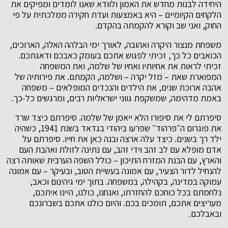
היחידה לבנות מחדש את האמון ולוודא שאנו לומדים ומפיקים את
הלקחים הקיומיים – היא באמצעות ועדת חקירה ממלכתית על פי
החוק, ואני שב וקורא להקמתה בהקדם.
משפחת מנצור היקרה ואהובה, לאורך ימי הבלהה האלה, הארוכים,
הכואבים כל כך, זכיתי לפגוש אתכם בעומק כאבכם ודאגתכם.
זכיתי לראות את אחיותיו ואחיו של שלמה, ואת המשפחה
המפוארת שאת – מזל יקרה – ושלמה, הקמתם. את פירותיה של
אהבה ארוכת שנים, את הילדים והנכדים המופלאים – משפחה
באמת מדהימה, שמשקפת גווני ישראליות רבים, ומרגשים כל-כך.
סיפרתם לי את סיפורו הלא ייאמן של שלמה. סיפרתם כיצד שרד
את פוגרום ה״פרהוד״ שפרעו ביהודי בגדאד בשנת 1941, כשהיה
ילד רך בשנים. כיצד עלה ארצה ובנה כאן את חייו. סיפרתם על
אדם מופלא עם לב זהב וידי זהב, עם נתינה לזולת ואהבת העם
והארץ, עם הבנת המזרח התיכון – כולל השפה הערבית שאותה רצה
להנחיל לדור הצעיר, עם אמונה בעשיית הטוב, ובעיקר – עם אמונה
עמוקה במדינה, בקהילה, במשפחה. בתוך ימי גיהינום וכאב,
נלחמתם בכל כוחכם להחזרתו, ואנחנו, כולנו, היינו איתכם,
מעריצים אתכם, תומכים בכם. והיום כולנו אתכם בשברונכם
ובאבלכם.