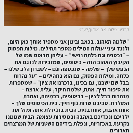
קרדיט צילום- אבי אוחיון/לע"מ
״שלמה האהוב. בכאב וביגון אני מספיד אותך כאן היום,
ולנגד עיניי עולות המילים מספר תהילים. מילות הפסוק
– ״נכספה וגם כלתה נפשי״ – עליהן מבוסס שמו של
הקיבוץ האהוב הזה – כיסופים, שמזכירות לנו גם את
הנפש שלך – שלמה – שנכספה וגם – לשברון הלב שלנו –
כלתה. ומילות הפסוק, גם הוא בתהילים – ״על נהרות
בבל שם ישבנו, גם בכינו, בזכרנו את ציון״ – שמספרות
את סיפור חייך. אתה, שלמה היקר, עלית ארצה –
מנהרות בבל לציון – בכיסופים, בכמיהה, ואהבת
המולדת. סביבנו שדות נוף חייך. בית הכיסופים שלך –
אותו אהבת, אותו בנית. הבית בו גידלת אתה ומזל את
ילדיכם ונכדיכם באהבה ובמסירות עצומה. הבית שממנו
נקרעת באכזריות, ונפלת בידיהם השטניות של המרצחים
הארורים.