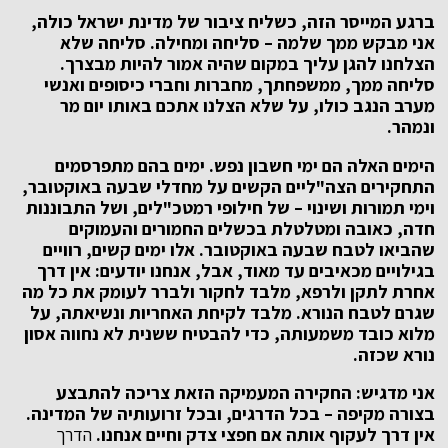
ברגע המייסר הזה, כשליח ציבור של מדינת ישראל כולה,
אני מבקש ממך שלמה – סליחה ומחילה. סליחה שלא
הצלחנו להגן עליך במקום שהיה אמור להיות מבצרך.
סליחה ממך, ממשפחתך, מחברות וחברי כיסופים ואנשי
מערב הנגב כולו, על שלא הצלנו אתכם באותו יום מר
ונמהר.
הימים האלה הם ימי חשבון נפש. ימים בהם מתפרסמים
התחקירים הצה"ליים הקשים על מחדלי שבעה באוקטובר,
וימי תמורות ושינוי – של חילופי רמטכ"לים, ושל התבוננות
חדה, כאובה ומטלטלת בכשלים החמורים והעמוקים
שהביאו לטבח שבעה באוקטובר. אלו ימים קשים, רוויים
בגילויים מכאיבים עד מאוד, אבל, אנחנו יודעים: אין דרך
אחרת לתקן ולרפא, מלבד לחקור ולברר לעומק את כל מה
שגרם לטבח הנורא. מלבד לקיחת האחריות ונשיאתה, על
מלוא כובד משמעותה, כדי להבטיח ששנית לא נחווה אסון
נורא שכזה.
אני מדגיש: החקירה המעמיקה הזאת צריכה להתבצע
בצורה מקיפה – בכל הדרגים, ובכל זרועותיה של המדינה.
אין דרך לעקוף אותה אם חפצי צדק וחיים אנחנו.
הדרך