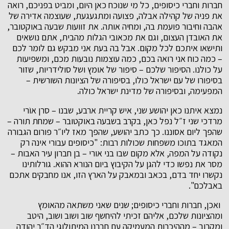
חברות וחברי כיסופים, כל מי שנוכח כאן היום, ומביט בפניכם, רואה
את פניה של קהילה אבלה, פצועה ומתגעגעת, שעוצמה אדירה של
אהבה וחיבור פועמת בה, ומחיה אותה. את זוועות שבעה באוקטובר,
את האובדן העצום, וגם את מכאובי הגלות מהבית, אתם נושאים
ותישאו איתכם לכל מקום. אבל בה בעת אני מבקש גם לומר לכם
– כמה כוח אני רואה בכם, כמה עוצמות נובעות מכם, ומשפיעות
על כולנו. הסיפור שלכם – סיפור של אומץ ושל סולידריות, שזור
בסיפורו של עם ישראל כולו, בסיפורה של הציונות השורשית –
המפעימה, ובסיפורה של מדינת ישראל כולה.
נמצא איתנו כאן יהושע שני, איש קריית ארבע, שבנו – סרן אוֹרי
מרדכי שני ז״ל נפל כאן, בקרב בשבעה באוקטובר – שמחת תורה –
שהפך ליום אסוננו. כך כתב יהושע, שהפך מאז ליו״ר פורום הגבורה
המאגד בתוכו משפחות שכולות רבות: "כיסופים עבורי אינה רק
נקודה על המפה, אלא מקום שבו בני אורי – בן חברון עיר האבות –
מסר את נפשו כדי להגן על הקיבוץ ביום הנורא ההוא. גורלותינו
נקשרו יחד בדם, בכאב ובמאבק על הארץ הזו, אנו מחבקים אתכם
באבלכם".
ואכן, חברות וחברי כיסופים; שנים שאני משתאה מהאומץ
ומהציונות שלכם, אליהם זכיתי להיחשף שוב ושוב ושוב, היטב
ומקרוב – מההיכרות המעמיקה עם חברנו המיתולוגי הד״ר יהודה