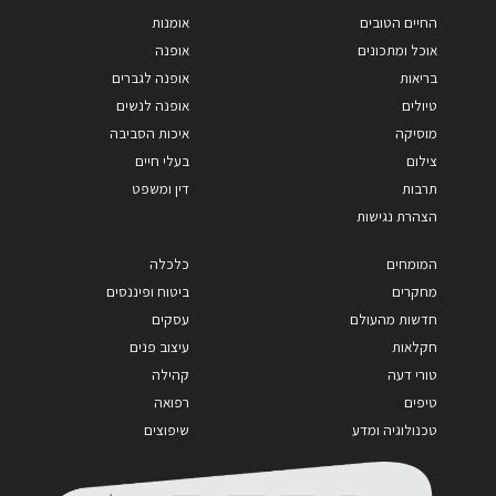
החיים הטובים
אומנות
אוכל ומתכונים
אופנה
בריאות
אופנה לגברים
טיולים
אופנה לנשים
מוסיקה
איכות הסביבה
צילום
בעלי חיים
תרבות
דין ומשפט
הצהרת נגישות
המומחים
כלכלה
מחקרים
ביטוח ופיננסים
חדשות מהעולם
עסקים
חקלאות
עיצוב פנים
טורי דעה
קהילה
טיפים
רפואה
טכנולוגיה ומדע
שיפוצים