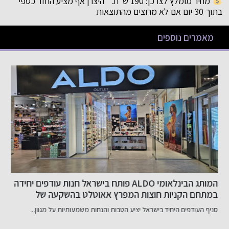
מחיר מומלץ לצרכן: 190 ש"ח. * היצרן אף מציע החזר כספי
בתוך 30 יום אם לא מרוצים מהתוצאות
מאמרים נוספים
המותג הבינלאומי ALDO פותח בישראל חנות עודפים יחידה
במתחם הקניות חוצות המפרץ אאוטלט בהשקעה של
ב
כ-800 אלף שקל
סניף העודפים היחיד בישראל יציע הטבות והנחות משמעותיות על מגוון...
ב