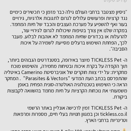
קרדיט: טיקלס
״ניסיון מצטבר ברחבי העולם גילה כבר מזמן כי תכשירים כימיים
נגד קרציות ופרעושים עלולים לגרום לתגובות אלרגיות, גירויים
בעור ואף להשפיע על מערכת העצבים והכבד של חיות המחמד.
במקרה שלנו אין צורך בטיפות שיכולות לגרום לגירויי עור,
להרעלות או בכדורים שחיות המחמד לא אוהבות לבלוע. מעבר
לכך, הפחתת השימוש ברעלים מסייעת לשמירה על איכות
הסביבה״.
ה- TICKLESS Pet מיוצר באירופה, בסטנדרטים הגבוהים ביותר,
תוך הקפדה על בקרת איכות ובטיחות מחמירה, והשימוש מוכח
מחקרית: על ידי צוות חוקרים של אוניברסיטת Camerino באיטליה
שהתפרסם בכתב העת המדעי "Parasites & Vectors" . המחקר
הראה כי השימוש בטכנולוגיה האולטרה-סונית הפחית באופן
משמעותי את נוכחות הקרציות על חיות מחמד בהשוואה לקבוצות
ביקורת.
ה- TICKLESS Pet זמין לרכישה אונליין באתר הרשמי
tickless.co.il וכן במגוון חנויות בעלי חיים, מספרות ומרפאות
וטרינריות ברחבי הארץ.