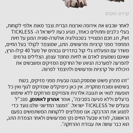
קרדיט: טיקלס
לאחר שכבש את אירופה וארצות הברית וצבר מאות אלפי לקוחות,
בעלי כלבים וחתולים כאחד, מגיע כעת לישראל ה- TICKLESS
Pet, תג חכם המצוייד בטכנולוגיה אולטרה-סונית המגן על חיות
המחמד מפני קרציות ופרעושים. התג, שמוצמד לקולר בעל החיים,
משדר עם הפעלתו גלי קול בתדרים גבוהים של מעל 40 קילו-הרץ,
שאינם נשמעים לאדם או לחיות מחמד עצמן. הצלילים גורמים
להפרעה למערכת הניווט של החרקים המזיקים ומשבשים את
היכולת של קרציות ופרעושים ולהיצמד לפרווה.
״זהו פתרון פשוט שמספק הגנה טבעית מפני מזיקים, בטוח
בשימוש ומוכח מחקרית. אין כאן כימיקלים שמזיקים לגוף ואין כל
תופעות לוואי או תגובה אלרגית והמזיקים מורחקים ללא שימוש
ברעלים וללא פגיעה בסביבה״, אומר
אהרון לאוטמן
, מנכ"ל
ובעלים של TICKLESS ישראל. ״המוצר החדשני שלנו נועד כדי
למנוע את ההדבקה. אנו ממליצים ללקוחות המשתמשים בפעם
הראשונה, לוודא שבעל החיים נקי מפרעושים ולאחר הצמדת התג,
הוא כבר עושה את עבודת ההרחקה״.