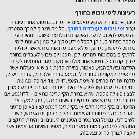
האפשרויות הרלוונטיות בתחום.
רעיונות לימי גיבוש בחורף
כיום, אין צורך להשקיע מאמצים או זמן רב בחיפוש אחר רעיונות
עבור
ימי גיבוש לעובדים בחורף
, כל מה שצריך לצורך המטרה,
זה פשוט להיכנס לרשת האינטרנט ובלחיצה פשוטה ומהירה על
מספר כפתורים, ניתן לקבל מידע מקיף על מגוון רעיונות לימי
גיבוש. למעשה, כידוע, יש לא מעט סדנאות גיבוש אשר יכולים
להתקיים במקומות סגורים ולכן, תכנון יום גיבוש לעובדים בחורף,
יצריך קודם כל, חיפוש אחר אולם או מקום סגור המתאים לקיום
הסדנה ובשלב הבא, כאמור, בחירת סדנת גיבוש או פעילות אשר
מתאימה למקומות סגורים לדוגמא: סדנת אלכוהול, סדנת בישול,
סדנת שזירת פרחים ורשימת האפשרויות עוד ארוכה ומגוונות
במיוחד. מי שמבקש לפנק את העובדים גם בארוחה, יידרש כמובן
לבצע פעולה נוספת שהיא בחירת הקייטרינג מתאים – לדוגמא, אם
מדובר ביום גיבוש אשר מתקיים בשעות הבוקר, ניתן למקד את
החיפושים בקייטרינג חלבי או בקייטרינג המתמקצע באופן פרטני
בארוחות בוקר מגוונות וטעימות. בהליך תכנון יום הגיבוש, חשוב
לשים דגש גם על הפרמטרים הטכניים השונים ובין היתר: התקציב
המוקצה למטרה, כמות המשתתפים, מספר השעות או הימים אשר
יוקצה לצורך כך וכיוצא בזה.