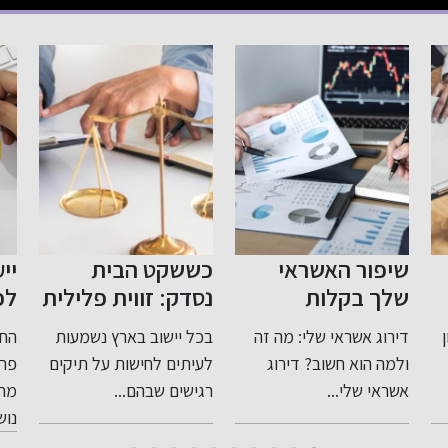
כששקט הבית
ייעוץ לפני פרישה
צע
נסדק: זווית פלילית
לפנסיה: תכנון חכם
שו
רגישה ומדויקת
לעתיד בטוח
בי
בכל יישוב בארץ נשמעות
החשיבות של ייעוץ לפני
לעבירות בתוך
לעיתים לחישות על תיקים
פרישה לפנסיה כאשר
המשפחה
רגישים שבהם...
מתקרבים לגיל פרישה,
למת
נושא...
מרש