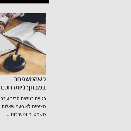
כניות
כשהמשפחה
שיפור האשראי
 מס
במבחן: ניווט חכם
שלך בקלות
חשוב
בסכסוכי ירושה
ות עבירות
רגעים רגישים סביב עיזבון
דירוג אשראי שלי: מה זה
ותכנון צוואה נכון
אים
מציפים לא פעם שאלות
ולמה הוא חשוב? דירוג
שים
משפטיות ומערכות...
אשראי שלי...