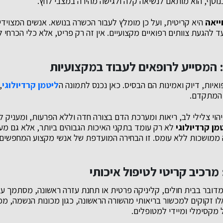
בנוסף, הוא מותאם לנשיאה קלה ולגישה מהירה במצבי לחץ.
ייאה
היא קריטית, ועל כן מומלץ לעבור הכשרה בנושא. אנשים המצוידים
עד להגעת צוותים רפואיים מקצועיים. אין זה רק פריט, אלא כלי הכרחי
: המסייע לרופאים לעבוד במקצועיות
ואיות, דיוק ואמינות הם הבסיס. כאן נכנס לתמונה ה
ליטמן קרדיולוגי
,
 המתקדם.
וי צלילי לב, ריאות ומערכת הדם בצורה חדה וללא הפרעות, ומעניק ל
מן קרדיולוגי
לא רק עומד בתקני האיכות הגבוהים ביותר, אלא גם מעו
מושכות ללא עומס. זו הבחירה המועדפת של אנשי מקצוע המחפשים 
 מרכיב קריטי לטיפול איכותי
 מדובר בבית חולים, קליניקה פרטית או תחנת עזרה ראשונה, מסתמך ע
לו זקוקים למכשור בריאותי מהשורה הראשונה, כגון מכונות הנשמה, מכ
 מקסימלי ומיידי למטופלים.