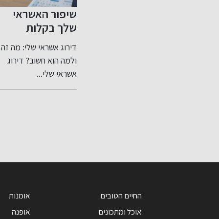
בות
שיפור האשראי
כששקט הבית
שלך בקלות
נסדק: זווית פלילי
רגישה ומדויקת
תקיפה
דירוג אשראי שלי: מה זה
בכל יישוב בארץ נשמעות
לעבירות בתוך
ת מהווה
ולמה הוא חשוב? דירוג
לעיתים לחישות על תיקים
המשפחה
ית של
אשראי שלי...
רגישים שבהם...
החיים הטובים
אומנות
אוכל ומתכונים
אופנה