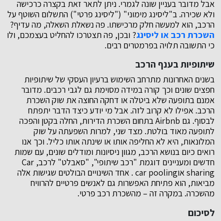
אבל מדובר בעניין שונה לגמרי. ניתן לתאר זאת בקצרה כרכישה
ולא שכירה. ב"ליסינג מימוני" ("ליסינג פרטי") התשלום השוטף על
הרכב, הוא למעשה חלק מרכישתו. פה נשאלת השאלה, מה עדיף?
השכרת רכב או ליסינג
? ובכן, פה תצטרכו להחליט בעצמכם, ולו
כי התשובה תלויה בפרמטרים רבים.
שיתופיות בענף הרכב
בשנים האחרונות מתרחב השימוש ברעיון העסקי של שיתופיות
חפצים שונים וכך קורה במידה מסוימת גם לגבי רכבים. מדובר
אמנם בתופעה שלא ביטלה או דחקה החוצה את שוק השכרת
הרכב. אפילו לא קרוב לזה. אבל מי יודע כיצד הדבר יתפתח
לבסוף. גם Airbnb בתחום השכרת הדירות, החלה בקטן והפכה
לתופעה מאוד בולטת. מצד שני, למרות השפעתה על שוק
המלונאות, היא לא החליפה אותו או שינתה אותו כליל. וכך אנו
רואים כיום בנושא הרכב, מגוון ניסיונות ומודלים שונים, עם שמות
חדשים ומעניינים דוגמת "רכב שיתופי", "סאבלט" לרכב, Car
sharing אוcar pooling . אחד השינויים הבולטים שגישות אלה
מביאות, הוא פתיחת האפשרות גם לאנשים פרטיים להרוויח
מהשכרה. במקרה זה – מהשכרת רכב פרטי.
לסיכום