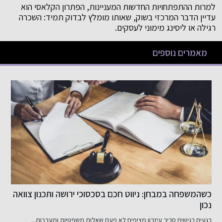
למרות ההתפתחויות החדשות המעניינות, הפתרון הקלאסי הוא
עדיין הדבר המרכזי בשוק, שאותו מומלץ לבדוק תמיד: השכרה
רגילה או ליסינג מימוני לעסקים.
מאמרים נוספים
שיפור האשראי שלך בקלות
כ
ב
דירוג אשראי שלי: מה זה ולמה הוא חשוב? דירוג אשראי שלי...
ב