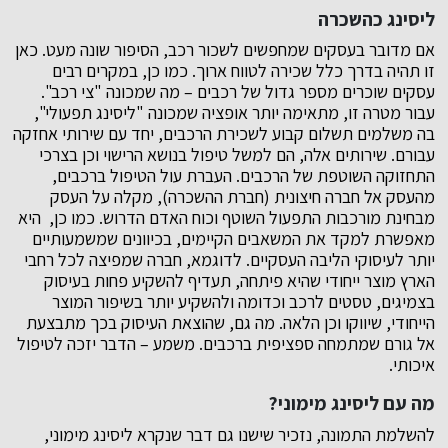
ליסינג כהשכרה
אם מדובר בעסקים שמחפשים לשכור רכב, הסיפור שונה מעט. כאן
זו תהיה בדרך כלל שכירה לטווח ארוך. כמו כן, במקרים רבים
עסקים שוכרים מספר גדול של רכבים – מה שמכונה "צי רכב".
עבור מטרה זו, מתאימה יותר אופציה שמכונה "ליסינג תפעולי",
בה משלמים תשלום קבוע לשכירת הרכבים, יחד עם שירותי אחזקה
עבורם. שירותים אלה, הם למשל טיפול בנושא הרישוי וכן בצרכי
התחזוקה השוטפת של הרכבים. העברת עול הטיפול ברכבים,
מהעסק אל חברה חיצונית (חברת ההשכרה), מקלה על העסק
מבחינת מורכבות התפעול השוטף וכוח האדם הדרוש. כמו כן, היא
מאפשרת למקד את המשאבים הקיימים, בכיוונים שמשמעותיים
יותר לעיסוקי הליבה העסקיים. לדוגמא, חברה שמפיצה לכל רחבי
הארץ מוצר ייחודי שהיא פיתחה, תעדיף להשקיע פחות בעיסוק
בצמיגים, טסטים לרכב וכדומה ולהשקיע יותר בשיפור המוצר
הייחודי, שיווקו וכן הלאה. מה גם, שהוצאת העיסוק בכך מתבצעת
אל גורם שמתמחה ספציפית ברכבים. משמע – הדבר יזכה לטיפול
איכותי.
מה עם ליסינג מימוני?
להשלמת התמונה, נזכיר שישנו גם דבר שנקרא ליסינג מימוני,