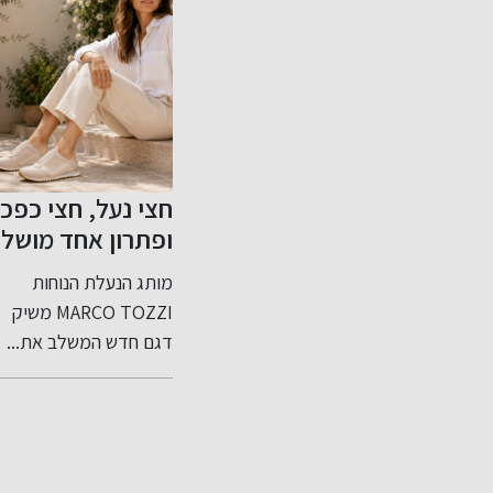
 הקיץ
כשהמשפחה
חצי נעל, חצי כפכ
רק
במבחן: ניווט חכם
ופתרון אחד מושל
בסכסוכי ירושה
לקיץ
פסות,
רגעים רגישים סביב עיזבון
מותג הנעלת הנוחות
פחי
ותכנון צוואה נכון
ות לסיומן
מציפים לא פעם שאלות
MARCO TOZZI משיק
סטיבל
 איך
משפטיות ומערכות...
דגם חדש המשלב את...
ממתקים
נים
קום שבו
 הכול.
היכן