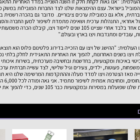
ו העולמית: "אנו גאות לקחת חלק זו השנה השנייה במדד האחריות התאג
 והמוביל בישראל. עצם ההימצאות שלנו לצד החברות המובילות במשק
חברתית, אלא גם כמובילת ערכים ציבוריים. מדובר גם בהכרה רשמית ב
ול אחראי, התנהלות ערכית ושאיפה מתמדת לשיפור למען החברה והסבי
ולמען עתיד טוב יותר. יום אחד בלבד אחרי שציינו 105 שנים לייסוד ויצו, קיב
, עובדים ומתנדבות ויצו בארץ ובעולם."
ו העולמית: "ההישג של ויצו עם הזכייה בדירוג פלטינום פלוס הוא תוצ
 ויצו בשנים האחרונות, להפוך את האחריות התאגידית לחלק בלתי נ
 משפחות, פעוטות, ילדים, צעירים וגיל שלישי, לצד עשייה חברתית ערכ
נייה מאז הצטרפה ויצו למדד מעלה וההתקדמות המרשימה שלנו היא ת
יומיומית, 
ויצו ול-2,200 המתנדבות שלנו שפועלות במסירות ובמקצועיות כבר 