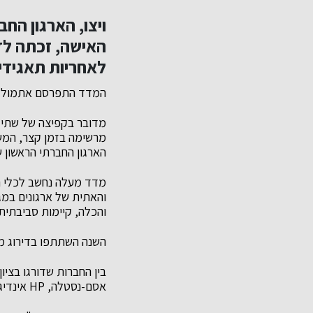
ויצו, הארגון הח
האישה, זכתה לדי
לאחריות תאגידית – מעלה 
המדד התפרסם אתמול (22.7) בטקס חגיגי לפתיחת יום המסחר בבורסה לניירות ערך בתל א
מדובר בקפיצה של שתי מ
מרשימה בזמן קצר, המשק
הארגון החברתי הראשון 
מדד מעלה נחשב לכלי ה
והאתית של ארגונים במגז
והכלה, קיימות סביבתית,
השנה השתתפו בדירוג מעלה- 160 חברות עם מחזור מצרפי של כ-424 מיליארד ש"ח ו
בין החברות שדורגו בציו
אסם-נסטלה, HP אינדיגו, אמדוקס, אנלייט, בזק, ביג מרכזי קניות, נתיבי הגז הטבעי וצים.