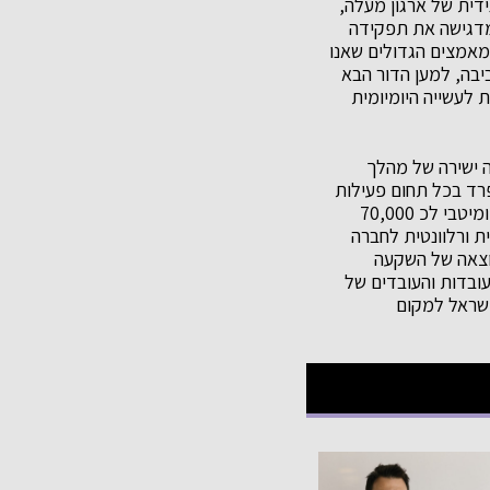
ידית של ארגון מעלה,
 מדגישה את תפקידה
מאמצים הגדולים שאנו
בה, למען הדור הבא
לנו הכרה משמעותית לעשייה היומיומית
אה ישירה של מהלך
פרד בכל תחום פעילות
של הארגון. זה בא לידי ביטוי באיכות ומקצועיות, בחדשנות ובחשיבה מערכתית, בשירות איכותי ומיטבי לכ 70,000
ית ורלוונטית לחברה
וצאה של השקעה
עבודה חוצת תחומים, ומחויבות אמתית לשיפור מתמיד. אני גאה ומודה לכל 6,000 העובדות והעובדים של
105 שנים, כדי להפוך את ישראל למקום