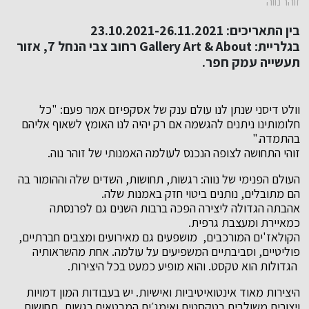
זוהר נווה
בין התאריכים:
23.10.2021-26.11.2021
בגלריית:
Art & About
Gallery
רחוב צבי הנחל 7, אזור
תעשייה עמק חפר
.
וולט דיסני שנתן לנו עולם ענק של אסקפיזם אמר פעם: "כל
חלומותינו ניתנים להגשמה אם רק יהיה לנו האומץ לשאוף אליהם
בהתמדה."
זוהי התחושה לצופה הנכנס לעולמה האמנותי של זוהר נוה.
העולם הפנימי של נווה: רגשות, תחושות, השדים שלה וההומור בה
הם מתובלים, נותנים ביטוי חזק באמנות שלה.
אהבתה הגדולה ליצירה הפכה ברבות השנים גם לפרנסתה
כמאיירת ומעצבת גרפית.
הקולאז'ים המורכבים, מושפעים גם מאירועים ומצבים חברתיים,
פוליטיים, וסביבתיים המשפיעים על עולמה. אחת מהשראותיה
הגדולות הוא טקסט. והוא מופיע כמעט בכל היצירות.
היצירות מאוד אינטואיטיביות ואישיות. יש בעבודות המון דמויות
ויצורים משולבים בטקסטים ואימג׳ים המבטאים רגשות, תחושות