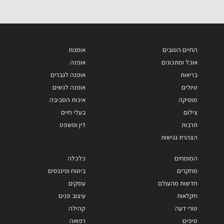
החיים הטובים
אומנות
אוכל ומתכונים
אופנה
בריאות
אופנה לגברים
טיולים
אופנה לנשים
מוסיקה
איכות הסביבה
צילום
בעלי חיים
תרבות
דין ומשפט
הצהרת נגישות
המומחים
כלכלה
מחקרים
ביטוח ופיננסים
חדשות מהעולם
עסקים
חקלאות
עיצוב פנים
טורי דעה
קהילה
טיפים
רפואה