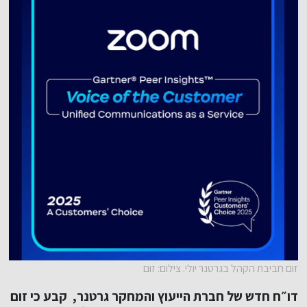
זום חביבת הקהל בגרטנר יולי. צילום: זום
דו״ח חדש של חברת הייעוץ והמחקר גרטנר, קבע כי זום