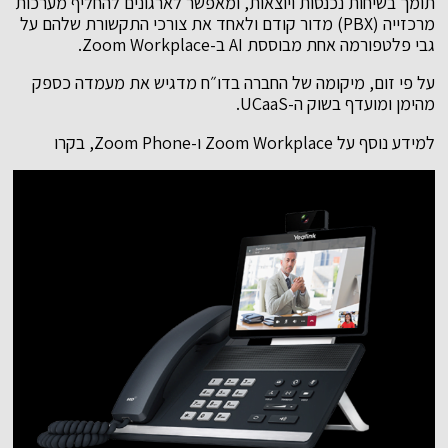
תומך בשיחות נכנסות ויוצאות, ומאפשר לארגונים להחליף מערכות
מרכזייה (PBX) מדור קודם ולאחד את צורכי התקשורת שלהם על
גבי פלטפורמה אחת מבוססת AI ב-Zoom Workplace.
על פי זום, מיקומה של החברה בדו״ח מדגיש את מעמדה כספק
מהימן ומועדף בשוק ה-UCaaS.
למידע נוסף על Zoom Workplace ו-Zoom Phone, בקרו