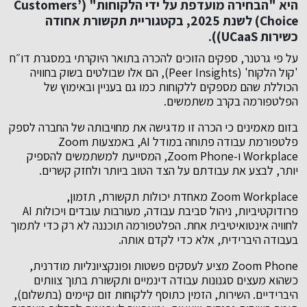
היא "הבחירה מועדפת על ידי הלקוחות" (Customers’
Choice) לשנת 2025, בקטגוריית תקשורת אחודה
כשירות UCaaS)).
על פי גרטנר, ספקים הזוכים להכרה בתואר היוקרתי במסגרת דו״ח
'קול הלקוח' (Peer Insights), הם אלו שבולטים בשוק בחוויה
הכוללת שהם מספקים ללקוחות כמו גם בעניין ובאימוץ של
הפלטפורמה בקרב משתמשים.
בזום מאמינים כי הכרה זו מדגישה את מחויבותה של החברה לספק
פלטפורמת עבודה פתוחה במודל AI, באמצעות Zoom
Workplace ו-Zoom Phone, המסייעת למשתמשים להספיק
יותר, לבצע את עבודתם על הצד הטוב ביותר ולחזק קשרים.
Zoom Workplace מאחדת יכולות תקשורת, תזמון,
פרודוקטיביות, ניהול סביבת עבודה, מעורבות עובדים ויכולות AI
לחוויה אינטואיטיבית אחת. הפלטפורמה תוכננה לא רק כדי לתמוך
בעבודה היברידית, אלא כדי לקדם אותה.
Zoom Phone מציע לעסקים פשטות ופונקציונליות מודרנית,
כשהוא מעצים סגנונות עבודה דינמיים ותקשורת בתוך צוותים
היברידיים. השירות, הזמין כתוסף ללקוחות זום קיימים (בתשלום),