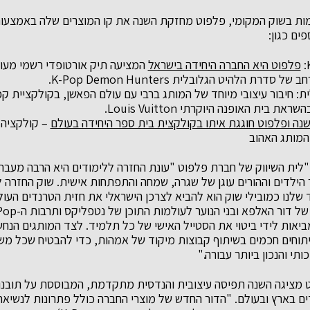
ת בשוק המקומי, פלפוט מחזקת השנה את קו המוצרים שלה באמצעות ז
ים כגון:
פלפוט היא החברה היחידה בישראל
סדרת הלהיט הגלובלית K-Pop Demon Hunters.
ית: חיבור עיצובי מיוחד של המותג ברבי עם עולם הפאשן, בקולקציית קפ
 בית האופנה היוקרתי Louis Vuitton.
– קולקציה 
המותג האהוב
"לית השיווק של חברת פלפוט "עונת החזרה ללימודים היא הרבה מעבר ל
הילדים וההורים עוגן של שגרה, שמחה והתפתחות אישית. שוק החזרה 
ד שלנו כמובילי שוק הוא להביא לצרכן הישראלי את חזית הטרנדים העו
יאות לידי ביטוי את הסטייל האישי של כל תלמיד. לצד המותגים הנח
יתוחים חכמים בשיתוף קבוצות מיקוד של אמהות, כדי להבטיח שכל 
תי והנכון ביותר עבורה."
ט מציגה השנה תפיסה עיצובית והנדסית מתקדמת, המבוססת על תובנו
ים בארץ ובעולם. "הדור החדש של מוצרי החברה כולל פתרונות לנשיאת