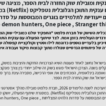
קית ומובילת שוק החזרה לבית הספר, מציגה שי
רשמי ובלעדי עם ע
 ייעודיות לתלמידים בוגרים המבוססות על סדר
כלית השיווק של חברת פלפוט "התפקיד שלנו כמובילי שוק הוא
נדים העולמית בזמן אמת. לצד שיתוף הפעולה עם ענקית התוכ
 של פיתוחים הנדסיים שנולדו מתוך קבוצות מיקוד ועבודה אי
ישראל נחשב לאחד מעונות השיא הצרכניות החזקות והיציבות במשק, 
3 מיליון שקלים בשנה. הצרכן הישראלי פוגש בשוק זה שילוב ייחודי בין צורך פונקצ
ואופנה בינלאומית, המכתיבים את אופי הרכישה, מסבירה עינת ברוך ס
ישראל את שוק החזרה לבית הספר.
לקראת עונת הרישום וההיערכות לשנת הלימודים 2026, חברת פלפוט מוביל
רשמי ובלעדי עם ענקית התוכן הגלובלית נטפליקס (Netflix). במסגרת שיתו
ייעודיות לתלמידים בוגרים המבוססות על סדרות הלהיט המצליחות e