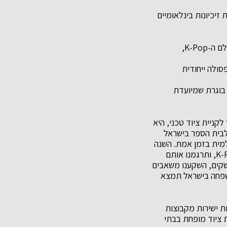
יכיונות בינלאומיים
המציעה תיק אורטופדי רשמי מעולם ה-K-Pop,
סולה ייחודית
בוגרת שמיועדת
קניית ציוד טכני, היא
לבית הספר בישראל
למית בזמן אמת. השנה
זיהינו את הזיקה החזקה של דור האלפא ובני הנוער לעולמות התוכן של נטפליקס ותרבות ה-K-Pop, ותרגמנו אותם
שקים, השקענו משאבים
משפחה בישראל תמצא
ת ישירות מקבוצות
 ציוד מופחת בבתי