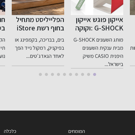
אייקון פוגש אייקון
הפלייליסט מתחיל
חו
G-SHOCK :וקוקה
בחוף רשת iStore
בס
קולה בשיתוף
תמכור בישראל את
מותג השעונים G-SHOCK
בים, בבריכה, בקמפינג או
הקו
פעולה במהדורה
אחד הלהיטים
קו
ות
מבית ענקית השעונים
בפיקניק, רמקול נייד הפך
תיק
סופר מוגבלת
הגדולים של הקיץ,
הח
היפנית CASIO משיק
לאחד הגאדג'טים...
נוער
רמקול שצף במים
הל
בישראל...
וממשיך לנגן גם
במ
בים
הא
בי
המומחים
כלכלה