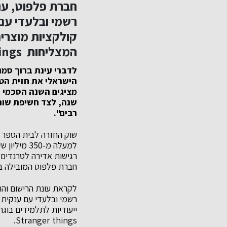
חברת פלפוט, ענ
קולקציות מוצרים
המצליחות pop demon hunters, One piece , Stranger things.
לדברי עינת ברוך סמנ
הישראלי את חזית הטר
שנה, לצד חשיפת שורה
רבים".
שוק החזרה לבית הספר ב
למעלה מ-50
רגישות אדירה לטרנדים 
חברת פלפוט המובילה ב
Stranger things.