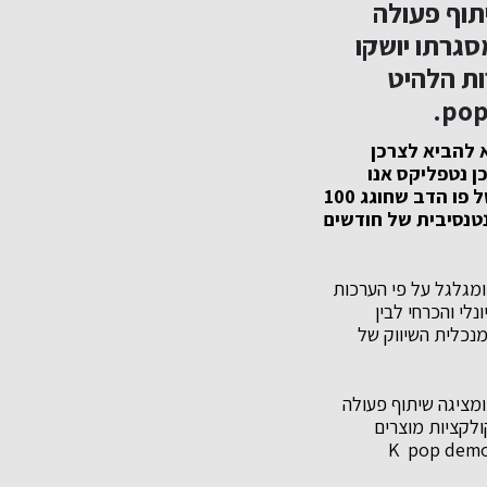
תוף פעולה
נקית התוכן הגלובלית נטפליקס (Netflix) במסגרתו יושקו
ות הלהיט
 להביא לצרכן
ן נטפליקס אנו
מציגים השנה הסכמי זיכיון בלעדיים נוספים כדוגמת לילו וסטיץ וקולקציית קפסולה של פו הדב שחוגג 100
נטנסיבית של חודשים
ומגלגל על פי הערכות
יונלי והכרחי לבין
מנכלית השיווק של
ה מהלך אסטרטגי ומציגה שיתוף פעולה
ף הפעולה, יושקו קולקציות מוצרים
K pop demon hunters, One piec ,