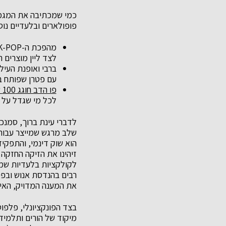
כמי שמכתיבה את המגמו
פופולארים ובלעדיים נוספ
מהפכת ה-K-POP:
לצד ליין מוצרים רחב של 
ברבי ואופנת העיל
עם פטרן שפותח בהשראת
פו הדב חוגג 100 שנה ופלפוט חוגגת איתו בקולקצית בית ספר היחידה בעולם
לכל מי שגדל על 
לדברי עינת ברוך, סמנכ
שלב מרגש שמייצר עבור 
הוא שוק דינמי, והתפקי
לקולקציות בלעדיות שמב
רבים בהנדסת אנוש ובפ
את המענה המדויק, האיכו
בצד הפונקציונלי, פלפו
מיקוד של הורים ותלמיד