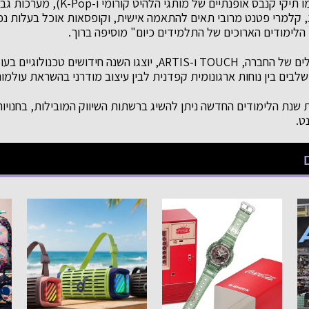
ספר מבוססי לוקרים (כמו תיקי קנבס אופנת
ות פחות מ-1 ק"ג, קלמרי פטנט מרובי תאים להתאמה אישית, וקופסאות אוכל בעלו
הלימודים הארוכים של התלמידים כיום" מוסיפה ברוך.
תחת מותגי הבית המובילים של החברה, TOUCH ו-ARTIS, יוצגו השנה חיד
שלבים בין נוחות ארגונומית קפדנית לבין עיצוב מודרני בהשראת עולמו
שנת הלימודים החדשה ניתן להשיג ברשתות השיווק המובילות, בחנויו
ט.