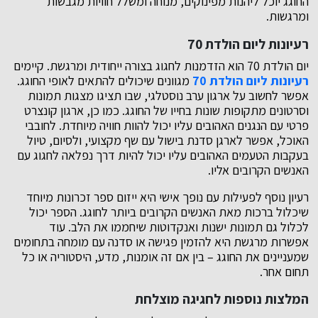
החוגג יוכל ליהנות מפינוקים, מנוחה ומשלל חוויות מגבשות
ומרגשות.
רעיונות ליום הולדת 70
יום הולדת 70 הוא הזדמנות לחגוג בצורה ייחודית ומרגשת. קיימים
רעיונות ליום הולדת 70
מגוונים שיכולים להתאים לאופי החוגג.
אפשר לחשוב על ארגון ערב נוסטלגי, שבו תציגו מצגות תמונות
וסרטונים מתקופות שונות בחייו של החוגג. כמו כן, ארגון קונצרט
פרטי עם הנגנים האהובים עליו יכול להוות חוויה מיוחדת. לחובבי
האוכל, אפשר לארגן סדנת בישול עם שף מקצועי, ולסיום, טיול
בעקבות הטעמים האהובים עליו יכול להיות דרך נפלאה לחגוג עם
האנשים הקרובים אליו.
רעיון נוסף לפעילות עם נופך אישי היא ייזום ספר זכרונות מיוחד
שיכלול ברכות מאת האנשים הקרובים ביותר לחוגג. הספר יכול
לכלול גם תמונות ישנות ואנקדוטות שיחממו את הלב. עוד
אפשרות מרגשת היא להזמין פגישה או סדנה עם מומחה בתחומים
שמעניינים את החוגג – בין אם זה אומנות, מדע, היסטוריה או כל
תחום אחר.
המלצות נוספות לחגיגה מוצלחת