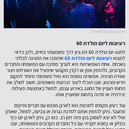
Credit Canva.com
רעיונות ליום הולדת 60
לחגוג יום הולדת 60 זהו ציון דרך משמעותי בחיים, ולכן כדאי
למצוא
רעיונות ליום הולדת 60
שיהפכו את החגיגה לבלתי
נשכחת. אחת האפשרויות היא לערוך מסיבה עם המשפחה והחברים
הקרובים, ולהזמין אמן או רקדן מקצועי שיפעיל את האורחים ויצור
אווירה חגיגית. אפשרות נוספת היא טיול משפחתי מיוחד למקום
חדש ומרגש, שבו תוכלו ליצור זכרונות משותפים. חשוב לשלב את
תחומי העניין של החוגג באירוע עצמו, למשל באמצעות פעילות
יצירתית או סדנה בתחום שמעניין אותו.
עוד רעיון מקסים לחגיגות הוא לארגן מפגש עם חברים ותיקים
מהעבר. ניתן להזמין אותם לסדנת נגרות או צביעה, למשל, שאותן
אולי לא יצא לעסוק בהן מזה זמן רב. כמו כן, ניתן לארגן יום כיף
במלון או בספא יוקרתי עם כל החברים הקרובים והמשפחה, שבו