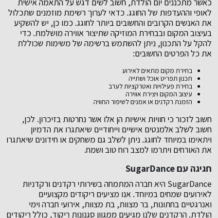
כאשר מתכננים יום הולדת, חשוב לשים דגש על התאמה אישית
לאופי וההעדפות של החוגג. כדאי לערוך רשימת מוזמנים שתכלול
את האנשים הקרובים והחשובים ביותר לחוגג. כמו כן, יש להשקיע
בעיצוב המקום ובבחירת המוזיקה שתיצור אווירה מושלמת. כדי
להקל על התכנון, ניתן להשתמש ברשימה של משימות שכוללת
את כל הפרטים החשובים:
בחירת מקום מתאים לאירוע
תכנון תפריט אוכל ושתייה
בחירת פעילויות ואטרקציות לערב
עיצוב המקום ויצירת אווירה
הזמנת רקדנים או אמנים לשיפור החוויה
חשוב לזכור כי חוויות אישיות הן אלו אשר נחרטות בזיכרון. לכן,
חשוב לשלב אלמנטים אישיים וייחודיים שיאתגרו את הדמיון
ויתאימו במיוחד לחוגג. ניתן לשלב גם משחקים או חידונים שיאתגרו
את האורחים ויתרמו למצב רוח טוב ושמח.
חגיגה עם SugarDance
SugarDance היא חברה המתמחה בשירותי רקדנים ורקדניות
לאירועים שמחים במיוחד. אנו מציעים ריקודים מקצועיים
ואנרגטיים בחתונות, בר מצוות, בת מצוות, אירועי חברה וימי
הולדת. הרקדנים שלנו מגיעים ממגוון סגנונות ריקוד, כולל ריקודים