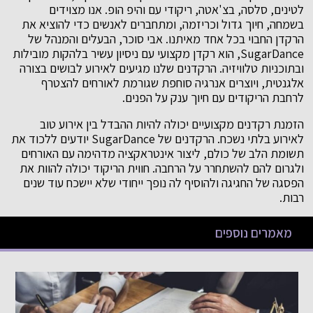
לטינים, סלסה, בצ'אטה, ריקודי עם והיפ הופ. אנו מצוידים
בשמחה, חיוך גדול וכריזמה, ומתחברים לאנשים כדי להוציא את
הרקדן החבוי בכל אחד מאיתנו. אבי סוכר, הבעלים והמנהל של
SugarDance, הוא רקדן מקצועי עם ניסיון עשיר בלהקות מובילות
ובתוכניות טלוויזיה. הרקדנים שלנו מגיעים לאירוע לבושים בצורה
אלגנטית, ויוצרים אנרגיה סוחפת שגורמת לאורחים להצטרף
לרחבת הריקודים עם חיוך ענק על הפנים.
הזמנת רקדנים מקצועיים יכולה להיות ההבדל בין אירוע טוב
לאירוע בלתי נשכח. הרקדנים של SugarDance יודעים ללכוד את
תשומת הלב של כולם, ליצור אינטראקציה מדהימה עם האורחים
ולגרום להם להשתחרר על הרחבה. חווית הריקוד יכולה להוות את
הפסגה של החגיגה ולהוסיף לה נופך ייחודי שלא יישכח עוד שנים
רבות.
מאמרים נוספים