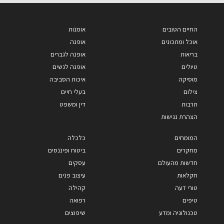
החיים הטובים
אומנות
אוכל ומתכונים
אופנה
בריאות
אופנה לגברים
טיולים
אופנה לנשים
מוסיקה
איכות הסביבה
צילום
בעלי חיים
תרבות
דין ומשפט
הצהרת נגישות
המומחים
כלכלה
מחקרים
ביטוח ופיננסים
חדשות מהעולם
עסקים
חקלאות
עיצוב פנים
טורי דעה
קהילה
טיפים
רפואה
טכנולוגיה ומדע
שיפוצים