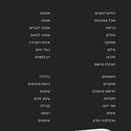
החיים הטובים
אומנות
אוכל ומתכונים
אופנה
בריאות
אופנה לגברים
טיולים
אופנה לנשים
מוסיקה
איכות הסביבה
צילום
בעלי חיים
תרבות
דין ומשפט
הצהרת נגישות
המומחים
כלכלה
מחקרים
ביטוח ופיננסים
חדשות מהעולם
עסקים
חקלאות
עיצוב פנים
טורי דעה
קהילה
טיפים
רפואה
טכנולוגיה ומדע
שיפוצים