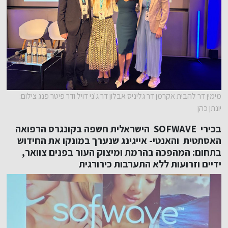
מימין דר להבית אקרמן דר גליניס אבלון דר ג'ני דויל ודר פיטר פנג צילום:
יונתן כהן
בכירי SOFWAVE הישראלית חשפה בקונגרס הרפואה
האסתטית והאנטי- אייגינג שנערך במונקו את החידוש
בתחום:
המהפכה בהרמת ומיצוק העור בפנים צוואר,
ידיים וזרועות ללא התערבות כירורגית