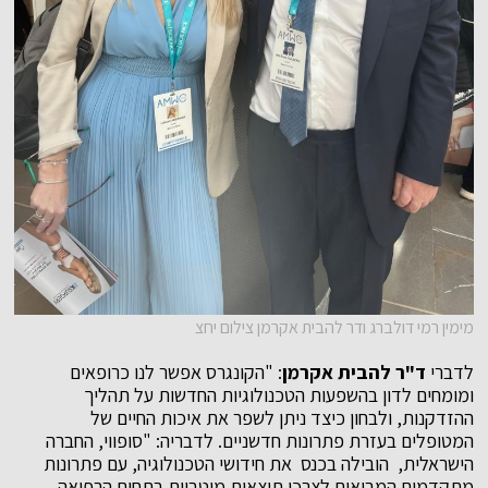
מימין רמי דולברג ודר להבית אקרמן צילום יחצ
לדברי
ד"ר להבית אקרמן
: "הקונגרס אפשר לנו כרופאים
ומומחים לדון בהשפעות הטכנולוגיות החדשות על תהליך
ההזדקנות, ולבחון כיצד ניתן לשפר את איכות החיים של
המטופלים בעזרת פתרונות חדשניים. לדבריה: "סופווי, החברה
הישראלית, הובילה בכנס את חידושי הטכנולוגיה, עם פתרונות
מתקדמים המביאים לצרכן תוצאות מיטביות בתחום הרפואה