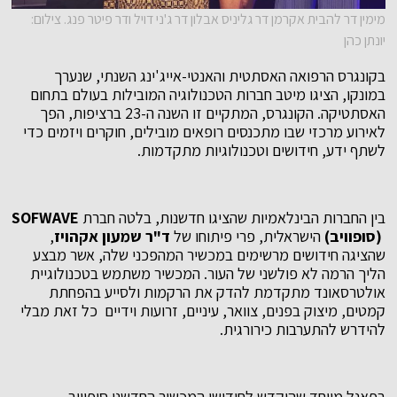
מימין דר להבית אקרמן דר גליניס אבלון דר ג'ני דויל ודר פיטר פנג. צילום:
יונתן כהן
בקונגרס הרפואה האסתטית והאנטי-אייג'ינג השנתי, שנערך
במונקו, הציגו מיטב חברות הטכנולוגיה המובילות בעולם בתחום
האסתטיקה. הקונגרס, המתקיים זו השנה ה-23 ברציפות, הפך
לאירוע מרכזי שבו מתכנסים רופאים מובילים, חוקרים ויזמים כדי
לשתף ידע, חידושים וטכנולוגיות מתקדמות.
בין החברות הבינלאמיות שהציגו חדשנות, בלטה חברת
SOFWAVE
(סופוויב)
הישראלית, פרי פיתוחו של
ד"ר שמעון אקהויז
,
שהציגה חידושים מרשימים במכשיר המהפכני שלה, אשר מבצע
הליך הרמה לא פולשני של העור. המכשיר משתמש בטכנולוגיית
אולטרסאונד מתקדמת להדק את הרקמות ולסייע בהפחתת
קמטים, מיצוק בפנים, צוואר, עיניים, זרועות וידיים כל זאת מבלי
להידרש להתערבות כירורגית.
בפאנל מיוחד שהוקדש לחידושי המכשיר החדשני סופוויב,