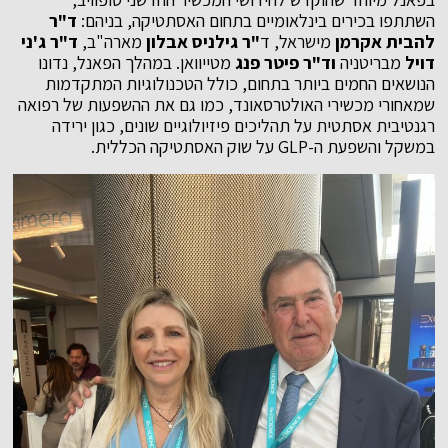
השתתפו בכירים בינלאומיים בתחום האסתטיקה, בניהם:
ד"ר
להבית אקרמן
מישראל, ד
"ר גילניס אבלון
מארה"ב,
ד"ר ג'ני
דויל
מבריטניה
וד"ר פיטר פנג
מטייוואן. במהלך הפאנל, נדונו
הנושאים החמים ביותר בתחום, כולל הטכנולוגיות המתקדמות
שמאחורי מכשירי האולטרסאונד, כמו גם את ההשפעות של רפואה
רגנטיבית אסתטית על תהליכים פיזיולוגיים שונים, כגון ירידה
במשקל והשפעת ה-GLP על שוק האסתטיקה הכללית.