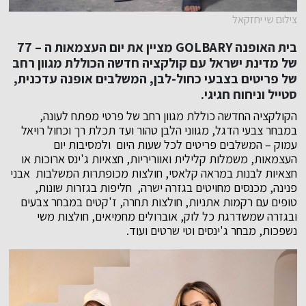
צילום שי יחזקאל
בית האופנה
GOLBARY
מציין את יום העצמאות ה – 77
של מדינת ישראל עם קולקציה חדשה הכוללת מגוון רחב
של פריטים בצבעי כחול-לבן, המשלבים אופנה עדכנית,
סטייל וניחוח חגיגי.
הקולקציה החדשה כוללת מגוון רחב של פרטי מפתח לעונה,
במבחר צבעי הדגל, מגווני הלבן טהור ועד תכלת רך וכחול רויאל
עמוק – המשלבים פריטים לכל שעות היום ולמסיבות יום
העצמאות, משמלות קלילית ואווריריות, חצאיות ג'ינס ארוכות או
חצאיות לבנות במראה קלאסי, חולצות מכופתרות המשלבות אבני
פנינה, מכנסים מחויטים בגזרה ישרה, חליפות בגזרות שונות,
טופים עם רקמות אתניות, חולצות תחרה, ז'קטים במבחר צבעים
ובגזרה שמשדרגת כל לוק, אוברולים מחמיאים, חולצות משי
נשפכות, מבחר ג'ינסים וטי שרטים ועוד.