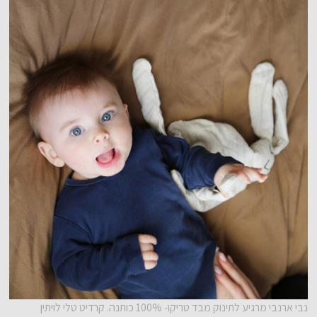
נבי ארנבי מרגיע לתינוק מבד טריקו- 100% כותנה. קרדיט טלי לויתין