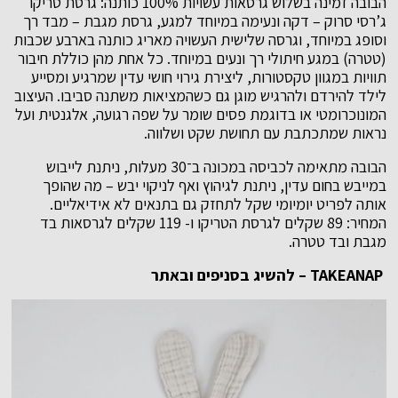
הבובה זמינה בשלוש גרסאות עשויות 100% כותנה: גרסת טריקו
ג’רסי סרוק – דקה ונעימה במיוחד למגע, גרסת מגבת – מבד רך
וסופג במיוחד, וגרסה שלישית העשויה מאריג כותנה בארבע שכבות
(טטרה) במגע חיתולי רך ונעים במיוחד. כל אחת מהן כוללת חיבור
תוויות במגוון טקסטורות, ליצירת גירוי חושי עדין שמרגיע ומסייע
לילד להירדם ולהרגיש מוגן גם כשהמציאות משתנה סביבו. העיצוב
המונוכרומטי או בדוגמת פסים שומר על שפה רגועה, אלגנטית ועל
נראות שמתכתבת עם תחושת שקט ושלווה.
הבובה מתאימה לכביסה במכונה ב־30 מעלות, ניתנת לייבוש
במייבש בחום עדין, ניתנת לגיהוץ ואף לניקוי יבש – מה שהופך
אותה לפריט יומיומי שקל לתחזק גם בתנאים לא אידיאליים.
המחיר: 89 שקלים לגרסת הטריקו ו- 119 שקלים לגרסאות בד
מגבת ובד טטרה.
TAKEANAP – להשיג בסניפים ובאתר