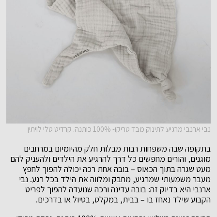
נבי ארנבי מרגיע לתינוק מבד טריקו- 100% כותנה. קרדיט טלי לויתין
בתקופה שבה משפחות רבות מבלות חלק מהיומיום במרחבים
מוגנים, והורים מחפשים כל דרך להרגיע את הילדים ולהעניק להם
מעט שגרה בתוך הכאוס – בובה אחת רכה יכולה להפוך לחפץ
מעבר משמעותי שמרגיע, מחבק ומלווה את הילד בכל רגע. נבי
ארנבי היא בדיוק זה: בובה עדינה ורכה שנועדה להפוך לפריט
הקבוע שילד נאחז בו – בבית, במקלט, בטיול או בדרכים.