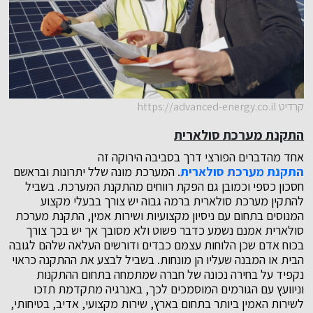
קרדיט https://advanced-energy.co.il
התקנת מערכת סולארית
אחד מהדברים הפורצי דרך בסביבה הירוקה זה
התקנת מערכת סולארית
. המערכת מונה שלל יתרונות ובראשם
חסכון כספי וכמובן גם הפקת רווחים מהתקנת המערכת. בשביל
להתקין מערכת סולארית ברמה גבוה יש צורך בבעלי מקצוע
המנוסים בתחום עם ניסיון מקצועיות ושירות אמין, התקנת מערכת
סולארית אמנם נשמע כדבר פשוט ולא מסובך אך יש בכך צורך
בכוח אדם שכן הלוחות עצמם כבדים ודורשים העלאה שלהם לגובה
הבית או המבנה שעליו הן מונחות. בשביל לבצע את ההתקנה כראוי
נקפיד על בחירה נכונה של חברה שמתמחה בתחום ההתקנות
וניוועץ עם הגורמים המוסמכים לכך, באנרגיה מתקדמת תזכו
לשירות האמין ביותר בתחום בארץ, שירות מקצועי, אדיב, בטיחותי,