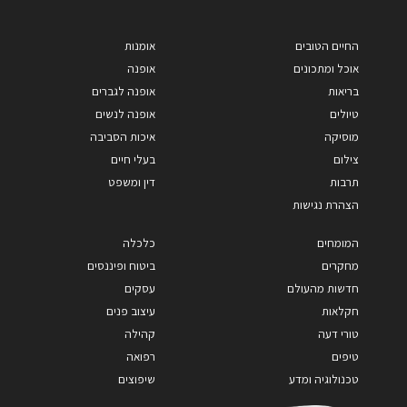
החיים הטובים
אומנות
אוכל ומתכונים
אופנה
בריאות
אופנה לגברים
טיולים
אופנה לנשים
מוסיקה
איכות הסביבה
צילום
בעלי חיים
תרבות
דין ומשפט
הצהרת נגישות
המומחים
כלכלה
מחקרים
ביטוח ופיננסים
חדשות מהעולם
עסקים
חקלאות
עיצוב פנים
טורי דעה
קהילה
טיפים
רפואה
טכנולוגיה ומדע
שיפוצים