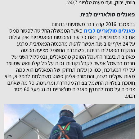
רווחי, ירוק, ועם מענה טלפוני 7\24.
פאנלים סולאריים לבית
בדצמבר 2016 קרה דבר משמעותי בתחום
פאנלים סולאריים לבית
כאשר הממשלה החליטה לפטור ממס
את כל המחויבויות, זאת כל עוד ההכנסות הפאסיביות אינן עולות
על 24 אלף ₪ בשנה.אפשר להנות מהכנסה הפאסיבית מרגע
התקנת הפאנלים בביתנו, כשחברת החשמל מציעה הכנסה
פאסיבית בעבור החשמל המופק מהפאנלים, ובמסלול השני של
חברת החשמל אפשר לקבל נקודות זכות על כל קילו וואט שמיוצר
על ידי המערכת, כמו כן עלות תחזוקן של הפאנלים הוא כמה
מאות שקלים בשנה, והתמורה אליהן פשוט משתלמת להפליא, היא
חוסכת בעלויות החשמל בצורה מסחררת ומרשימה. כל מה שאתם
צריכים על מנת להתקין פאנלים סולאריים זה גג מעל 60 מטר
רבוע.