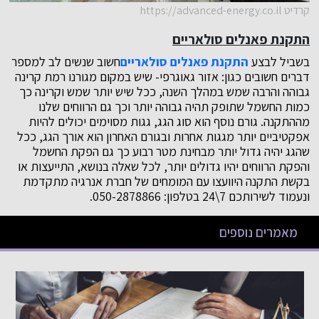
קרדיט https://advanced-energy.co.il
התקנת פאנלים סולאריים
בשביל לבצע
התקנת פאנלים סולאריים
חשוב שנשים לב למספר
דברים חשובים כגון: אזור גאוגרפי- שיש במקום מגורנו רמת קרינה
גבוהה והרבה שמש במהלך השנה, ככל שיש יותר שמש וקרינה כך
כמות החשמל שתופק תהיה גבוהה יותר וכך גם הרווחים שלנו
מההתקנה. גורם נוסף הוא סוג הגג, גגות מסוימים יכולים להיות
אפקטיביים יותר מגגות אחרות ובגורם האחרון הוא אורך הגג, ככל
שהגג יהיה גדול יותר מבחינת מטר רבוע כך גם הפקת החשמל
והפקת הרווחים יהיו גדולים יותר, לכל שאלה בנושא, התייעצות או
בקשת התקנה היוועצו עם המומחים של חברת אנרגיה מתקדמת
ונעמוד לשירותכם 7\24 בטלפון: 050-2878866.
מאמרים נוספים