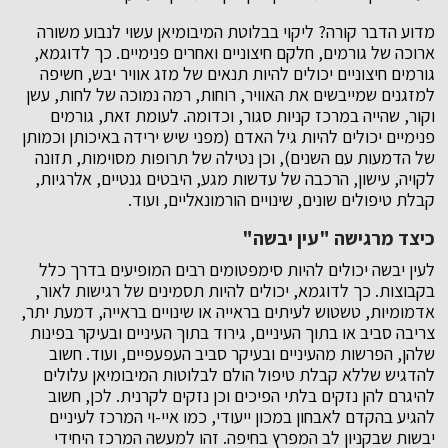
מדוע הדבר קורה? ליקוי בבלוטת המיבומיאן עשוי לנבוע משורה
ארוכה של גורמים, חלקם חיצוניים ואחרים פנימיים. כך לדוגמא,
גורמים חיצוניים יכולים להיות תנאים של מזג אוויר יבש, חשיפה
למזגנים שמייבשים את האוויר, רוחות, רמה נמוכה של לחות, עשן
וקור, שהייה במרכז קניות סגור, וכדומה. לעומת זאת, גורמים
פנימיים יכולים להיות גיל האדם (מפני שיש ירידה באיכותן וכמותן
של הדמעות עם השנים), וכן נטילה של תרופות מסוימות, תזונה
לקויה, עישון, הרכבה של עדשות מגע, היבטים גנטיים, אלרגיות,
קבלת טיפולים שונים, שינויים הורמונאליים, ועוד.
כיצד מרגישה "עין יבשה"
לעין יבשה יכולים להיות סימפטומים רבים המופיעים בדרך כלל
בקבוצות. כך לדוגמא, יכולים להיות תסמינים של רגישות לאור,
אדמומיות, טשטוש לעיתים בראייה או שינויים בראייה, דמעת יתר,
צריבה סביב או בתוך העיניים, גירוד בתוך העיניים ובעיקר בפינות
שלהן, הפרשות מהעיניים ובעיקר סביב העפעפיים, ועוד. חשוב
להדגיש שללא קבלת טיפול הולם לבלוטות המיבומיאן עלולים
להיגרם להן נזקים בלתי הפיכים וכן נזקים לקרנית. לכן, חשוב
להגיע בהקדם לאבחון במכון ייעודי, כמו איי-וי המרכז לעיניים
יבשות שבקניון לב המפרץ בחיפה. זהו למעשה המרכז היחידי