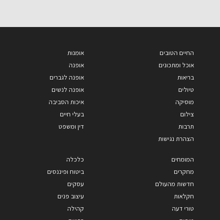
החיים הטובים
אומנות
אוכל ומתכונים
אופנה
בריאות
אופנה לגברים
טיולים
אופנה לנשים
מוסיקה
איכות הסביבה
צילום
בעלי חיים
תרבות
דין ומשפט
הצהרת נגישות
המומחים
כלכלה
מחקרים
ביטוח ופיננסים
חדשות מהעולם
עסקים
חקלאות
עיצוב פנים
טורי דעה
קהילה