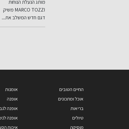
 ניצבים
מותג הנעלת הנוחות
סניף העודפים היחיד
קציית Boho
עודפים יחידה
 טקסטורות
MARCO TOZZI משיק
בישראל יציע הטבות והנח
ו שיק)
במתחם הקניות
גימורי
דגם חדש המשלב את...
משמעותיות על מגוון...
חוצות המפרץ
אאוטלט בהשקעה
של כ-800 אלף
שקל
החיים הטובים
אומנות
אוכל ומתכונים
אופנה
בריאות
אופנה לגב
טיולים
אופנה לנש
מוסיקה
איכות הסב