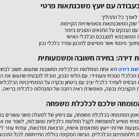
בעבודה עם יועץ משכנתאות פרטי
י לאורך כל התהליך
שוק המשכנתאות והאפשרויות הקיימות
עם הבנקים על התנאים הטובים ביותר
ת המשכנתא למצבכם הכלכלי האישי
ינוך פיננסי אשר מסייעים לתכנון עתיד כלכלי נכון
 דירה: בחירה חשובה ומשמעותית
שת דירה
היא אחת ההחלטות הכלכליות החשובות שתעשו. חשוב לבחו
לכלי הנוכחי והעתידי. עם הליווי הנכון, תוכלו להבטיח שתעשו את הב
 הבסיס לעתיד כלכלי יציב עם ביטחון ובקרה על ההתחייבויות הכלכליות
 תקציבית נכונה, מאפשרת ראיה רחבה של התנהלות כלכלית בריאה.
המומחה שלכם לכלכלת משפחה
מאמן המתמחה בכלכלת משפחה, עם ניסיון של למעלה משני עשורים בתח
עמיחי מסייע למשפחות לקבל החלטות כלכליות מושכלות, לשפר את איכ
מצעות שירותי ייעוץ מותאמים אישית, הרצאות וסדנאות, עמיחי עוזר לל
ת חלומותיהם הכלכליים. הגישה המקיפה כוללת התייחסות לכול ההיבט