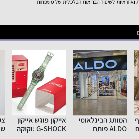
ת ואחראיות לשיפור הבריאות הכלכלית של משפחות.
אייקון פוגש אייקון
צעד נוסף בפתיחת
הפ
G-SHOCK :וקוקה
שוק התשלומים
קולה בשיתוף
בישראל לתחרות
תמ