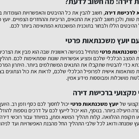
 דירה: מה חשוב לדעת?
לרכישת דירה
, חשוב להבין את כל ההיבטים והאפשרויות העומדות 
טווח, ולכן חשוב להבין את התנאים, הריביות וההחזרים הצפויים. יועץ
 ההיבטים הללו ולבחור בתוכנית המשכנתא המתאימה ביותר לכם.
ם יועץ משכנתאות פרטי
 משכנתאות פרטי
מתחיל בפגישה ראשונית שבה הוא מבין את הצרכים
ת המצב הכלכלי שלכם ומציע אפשרויות שונות שמתאימות לכם. תהליך 
תא כדי להבטיח שתקבלו את התנאים המשתלמים ביותר. היתרון המרכזי
מותאמות אישית לפרופיל הכלכלי שלכם, לראות את כול הנתונים בצו
ת מושכלות ומבוססות מידע אמין.
י מקצועי ברכישת דירה
מקצועי של
יועץ משכנתאות פרטי
יכול לחסוך לכם כסף וזמן רב. היועץ
ה היעילה ביותר. בנוסף, הוא יכול לייעץ לכם על דרכים נוספות להוז
או תקופת ההלוואה. קלות תהליך המשא ומתן, במיוחד עבור רוכשי דיר
עץ שמנחה ודואג לכל שלבי התהליך החל מהבנת האפשרויות ועד לניהו