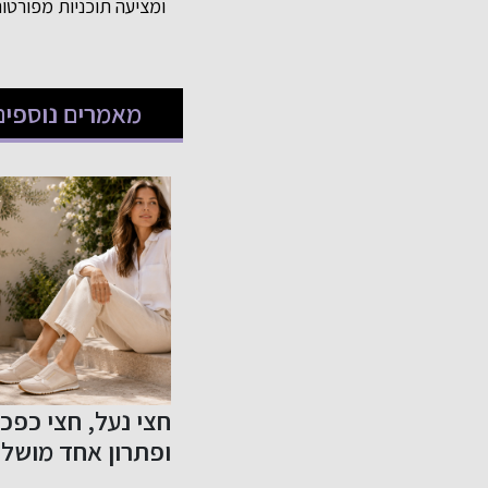
ומציעה תוכניות מפורטו
מאמרים נוספים
 וטבע:
חצי נעל, חצי כפכף
המותג הבינלאומי
לאומי
ופתרון אחד מושלם
ALDO פותח
ק
לקיץ
בישראל חנות