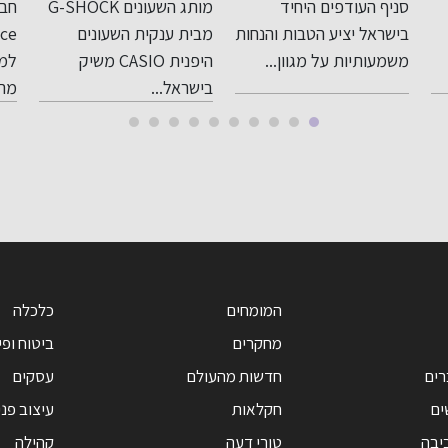
מותג השעונים G-SHOCK
חברת WorldCom
בים
פעולה במהדורה
אח
ות
מבית ענקית השעונים
Finance קיבלה רישיון
בפי
סופר מוגבלת
הג
היפנית CASIO משיק
למתן שירותי תשלום
לאח
רמ
בישראל...
מרשות ניירות...
ומ
בי
המומחים
כלכלה
מחקרים
ביטוח ופי
רים
חדשות מהעולם
עסקים
ים
חקלאות
עיצוב פנ
יבה
טורי דעה
קהילה